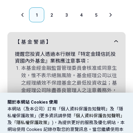
1
2
3
4
5
【 基 金 警 語 】
提醒您投資人透過本行辦理『特定金錢信託投
資國內外基金』業務應注意事項：
本基金經金融監督管理委員會核准或同意生
效，惟不表示絕無風險。基金經理公司以往
之經理績效不保證基金之最低投資收益；基
金經理公司除盡善良管理人之注意義務外，
不負責基金之盈虧，亦不保證最低之收益，
關於本網站 Cookies 使用
投資人申購前應詳閱基金公開說明書。
本網站（及本公司）訂有「個人資料保護告知聲明」及「隱
基金並非存款，而係一項投資，投資非屬存
私權保護政策」(更多資訊請參閱
「個人資料保護告知聲明」
款保險承保範圍，基金投資具投資風險，此
及
「隱私權保護政策」
)，為提供更好的服務及優化網站，本
一風險可能使本金發生虧損，投資人須自負
網站使用 Cookies 記錄存取您的瀏覽訊息。當您繼續使用本