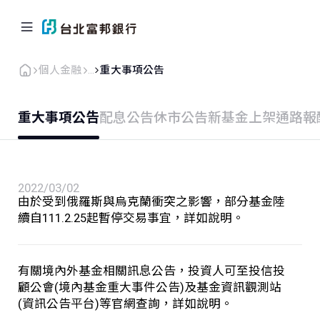
個人金融
...
重大事項公告
重大事項公告
配息公告
休市公告
新基金上架
通路報
個人金融
企業．商戶
海外業務
關於北富銀
2022/03/02
由於受到俄羅斯與烏克蘭衝突之影響，部分基金陸
返回首頁
續自111.2.25起暫停交易事宜，詳如說明。
信用卡
有關境內外基金相關訊息公告，投資人可至投信投
顧公會(境內基金重大事件公告)及基金資訊觀測站
貸款
(資訊公告平台)等官網查詢，詳如說明。