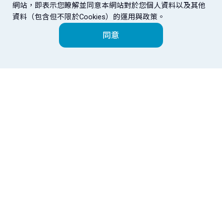
盈虧，本行不保本不保息，本行除盡善良管
網站，即表示您瞭解並同意本網站對於您個人資料以及其他
理人注意義務外，不擔保投資盈虧或運作績
資料（包含但不限於Cookies）的運用與政策。
效，投資所可能產生的本金虧損、匯率損
同意
失、或基金解散、清算、移轉、合併等風
險，仍均由投資人自行承擔。
投資人為投資標的之運用指示前，已確實詳
閱該投資標的之公開說明書及風險預告書，
並已暸解各項投資風險（包括最大可能損失
為損失所有投資本金之可能）。
投資人辦理特定金錢信託業務時，需瞭解並
富邦金控
金控成員
同意本行可能得自交易對手之任何報酬、費
用、折讓等各項利益，均係作為本行收取之
信託報酬；及瞭解個別基金不同級別之費用
率與報酬率或有差異，投資人可至本行【
基
金通路報酬、各級別近五年度之費用率及報
酬率
】網頁中查詢。有關基金應負擔之費用
（境外基金含分銷費用）已揭露於基金之公
開說明書及投資人須知中，投資人可至
公開