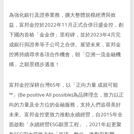
台北富邦銀行
富邦銀行(香港)
智慧財產管理計畫及執行情況
董事進修
大陸富邦華一銀行
富邦產險
為強化銀行及證券業務，擴大整體規模經濟與效
益，富邦金控於2022年11月正式合併日盛金控，創
大陸富邦財險
越南富邦產險
公司治理相關文件
下國內首樁「金金併」里程碑，並於2023年4月完
富邦證券
富邦證券(香港)
成銀行與證券等子公司之合併。展望未來，富邦金
富邦金控創投
富邦投信
公司治理運作情形
控將持續尋求各項合作機會，朝「亞洲一流金融機
富邦基金(香港)
富邦期貨
構」之願景穩步邁進！
誠信經營運作情形
富邦投顧
富邦科技保代
富邦金控深耕台灣65年，以「正向力量 成就可能
風險管理組織及運作
™」(Be positive All possible)為品牌理念，致力以正
獨立董事與稽核主管及會計師溝通情形
向的力量及全方位的金融服務，支持人們追尋美好
未來。富邦金控更致力推動永續經營，自2015年全
各項ISO證書-富邦金控及子公司
面啟動「永續經營ESG願景工程」，2021年起更聚