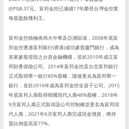
公司治理架構
人才招募
(EPS)8.37元。富邦金控已連續17年榮登台灣金控業
富邦集團簡介
®
Run for Green
永續國際倡議
低碳
評比及獲獎
每股盈餘獲利王。
股東會
焦點職缺與查詢
創新科技
2025富邦金控營運報告
最新 ESG 消息
數位
富邦金控積極佈局大中華及亞洲區域，2008年底富
董事會
致股東報告書
職涯發展
邦金控透過富邦銀行(香港)成功參股廈門銀行，成為
投資人關係
永續報告書下載
激勵
功能性委員會
法定揭露事項
董事會成員
首家參股登陸之台資金融機構，並於2010年成立富
薪酬福利
邦財產保險公司。2014年富邦金控及台北富邦銀行
利害關係人溝通
影響
報告書下載
據點查詢
內部稽核組織及運作
股東會資訊
獨立董事選任資訊
正式取得華一銀行80%股權，隨後更名為富邦華一
甄選常見問題
銀行，並於2016年成為富邦金控全資子公司。2015
重大主題鑑別
其他 ESG 資料
重大性議題分析
金控成員
公司重要章則
董事會重要決議
年底富邦人壽取得韓國現代人壽48%股權，2018年
與我們聯繫
利害關係人溝通管道
9月富邦人壽正式取得該公司控制權並更名為富邦現
獨立董事信箱
董事會 (含功能性委員會) 績效評估
富邦人壽
富邦人壽(香港)
代人壽，2021年6月富邦人壽完成現金增資，將持
利害關係人溝通頻率
越南富邦人壽
富邦現代人壽
股比例提高至77%。
申訴信箱
董事會出席情形