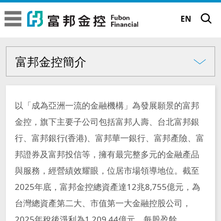
富邦金控
富邦金控
EN
富邦金控簡介
關於富邦金控
關於富邦金控
富邦金控簡介
富邦金控簡介
富邦金控簡介
品牌故事
以「成為亞洲一流的金融機構」為發展願景的富邦
經營委員會
經營委員會
金控，旗下主要子公司包括富邦人壽、台北富邦銀
品牌理念
永續發展
金控子公司成員
行、富邦銀行(香港)、富邦華一銀行、富邦產險、富
金控子公司成員
邦證券及富邦投信等，擁有最完整多元的金融產品
企業標誌
專業殊榮
永續願景工程
公司治理
與服務，經營績效耀眼，位居市場領導地位。截至
專業殊榮
大事記
TM
正向力量 成就可能
2025年底，富邦金控總資產達12兆8,755億元，為
永續績效與獲獎
永續願景工程
公司治理現況
新聞中心
台灣總資產第二大、市值第一大金融控股公司，
大事記
富邦65周年 | 前進65遇見新未來
2025年稅後淨利為1,209.44億元，每股盈餘
永續行動實踐
董事長的話
年度績效成果