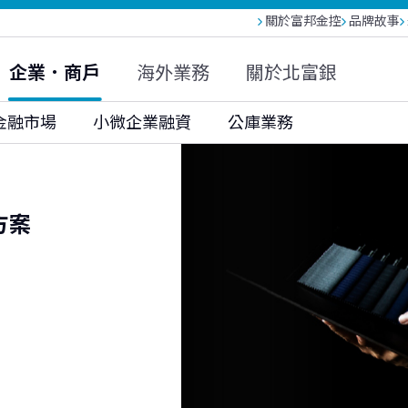
關於富邦金控
品牌故事
富邦人壽(越南)
富邦現代人壽
富邦產險
大陸富邦財險
富邦投信
富邦基金(香港)
企業．商戶
海外業務
關於北富銀
富邦科技保代
金融市場
小微企業融資
公庫業務
方案