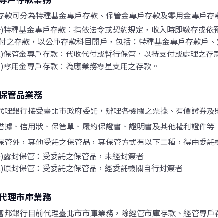
存款可分為特種基金專戶存款、保管金專戶存款及零用金專戶存
一)特種基金專戶存款︰指依法令或契約規定，收入時即繳存或依
付之存款，以公庫存款科目開戶，包括：特種基金專戶存款戶、
二)保管金專戶存款︰代收代付或暫行保管，以待支付或處理之存
三)零用金專戶存款︰為應業務零星支用之存款。
保管品業務
代理銀行接受臺北市政府委託，辦理各機關之票據、有價證券及
借據、信用狀、保管單、履約保證書、證明書及其他權利證件等
保管外，其他受託之保管品，其保管方式有以下二種，得由委託
一)露封保管：受委託之保管品，未經封簽者
二)原封保管：受委託之保管品，經委託機關自行封簽者
代理市庫業務
富邦銀行目前代理臺北市市庫業務，除經管市庫存款、經管專戶