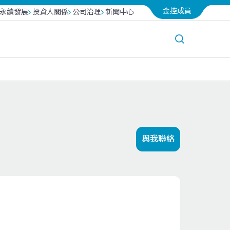
金控成員
永續發展
投資人關係
公司治理
新聞中心
台北富邦銀行
越南富邦產險
富邦投信
與我聯絡