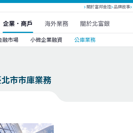
關於富邦金控
品牌故事
富邦人壽(越南)
富邦現代人壽
富邦產險
大陸富邦財險
富邦投信
富邦基金(香港)
企業．商戶
海外業務
關於北富銀
富邦科技保代
金融市場
小微企業融資
公庫業務
臺北市市庫業務