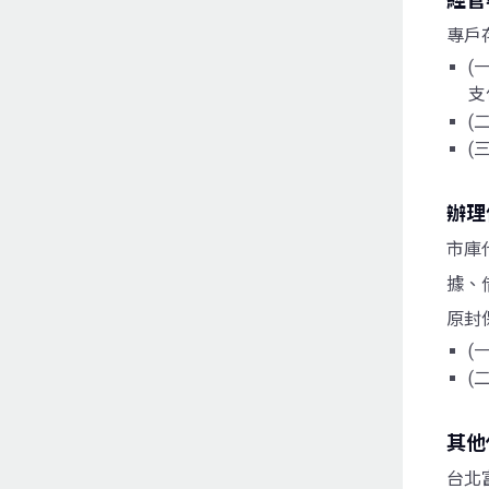
專戶
(
支
(
(
辦理
市庫
據、
原封
(
(
其他
台北