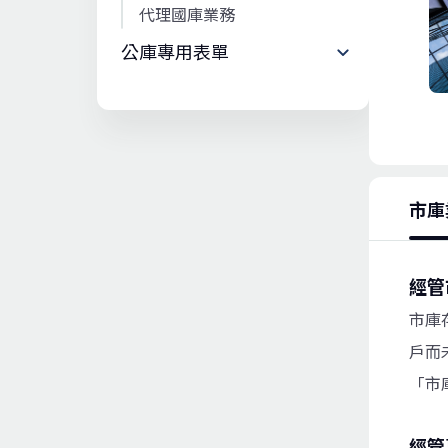
代理國庫業務
公庫專用表單
市庫
經管
市庫
戶而
「市
經管