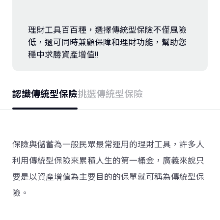
存款．外匯
理財工具百百種，選擇傳統型保險不僅風險
投資
低，還可同時兼顧保障和理財功能，幫助您
穩中求勝資產增值!!
保險
認識傳統型保險
挑選傳統型保險
信託
數位服務
保險與儲蓄為一般民眾最常運用的理財工具，許多人
理財會員
利用傳統型保險來累積人生的第一桶金，廣義來說只
要是以資產增值為主要目的的保單就可稱為傳統型保
險。