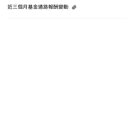
存款．外匯
近三個月基金通路報酬變動
投資
保險
信託
數位服務
理財會員