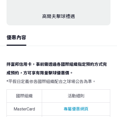
存款．外匯
高爾夫擊球禮遇
投資
保險
優惠內容
信託
持富邦信用卡，事前需透過各國際組織指定預約方式完
數位服務
成預約，方可享有限量擊球優惠價。
理財會員
*平假日定義依各國際組織配合之球場公告為準。
國際組織
活動細則
MasterCard
專屬優惠網頁