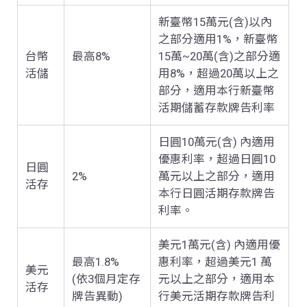
新臺幣
15
萬元
(
含
)
以內
之部分適用
1%
，新臺幣
台幣
最高8%
15
萬
~20
萬
(
含
)
之部分適
活儲
用
8%
，超過
20
萬以上之
部分，適用本行新臺幣
活期儲蓄存款牌告利率
日圓
10
萬元
(
含
)
內適用
優惠利率，超過日圓
10
日圓
2%
萬元以上之部分，適用
活存
本行日圓活期存款牌告
利率。
美元
1
萬元
(
含
)
內適用優
最高1.8%
惠利率，超過美元
1
萬
美元
(依3個月定存
元以上之部分，適用本
活存
牌告異動)
行美元活期存款牌告利