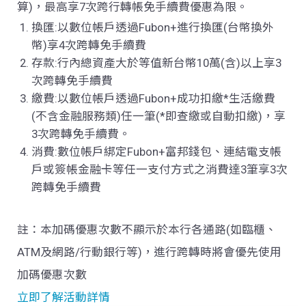
算
)
，最高享
7
次跨行轉帳免手續費優惠為限。
換匯:以數位帳戶透過
Fubon+
進行換匯
(
台幣換外
幣
)
享4次跨轉免手續費
存款:行內總資產大於等值新台幣10萬(含)以上享3
次跨轉免手續費
繳費:以數位帳戶透過
Fubon+
成功扣繳
*
生活繳費
(
不含金融服務類
)
任一筆(*即查繳或自動扣繳)，享
3次跨轉免手續費。
消費:數位帳戶綁定Fubon+富邦錢包、連結電支帳
戶或簽帳金融卡等任一支付方式之消費達3筆享3次
跨轉免手續費
註：本加碼優惠次數不顯示於本行各通路(如臨櫃、
ATM及網路/行動銀行等)，進行跨轉時將會優先使用
加碼優惠次數
立即了解活動詳情