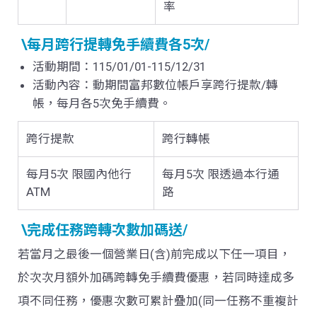
率
\每月跨行提轉免手續費各5次/
活動期間：115/01/01-115/12/31
活動內容：動期間富邦數位帳戶享跨行提款
/
轉
帳，每月各
5
次免手續費
。
跨行提款
跨行轉帳
每月
5
次 限國內他行
每月5次 限透過本行通
ATM
路
\完成任務跨轉次數加碼送/
若當月之最後一個營業日
(
含
)
前完成以下任一項目，
於次次月額外加碼跨轉免手續費優惠，若同時達成多
項不同任務，優惠次數可累計疊加
(
同一任務不重複計