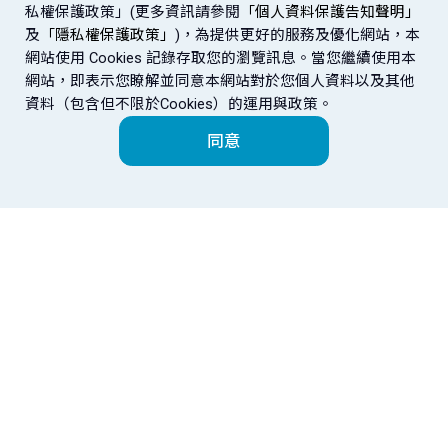
私權保護政策」(更多資訊請參閱
「個人資料保護告知聲明」
及
「隱私權保護政策」
)，為提供更好的服務及優化網站，本
網站使用 Cookies 記錄存取您的瀏覽訊息。當您繼續使用本
網站，即表示您瞭解並同意本網站對於您個人資料以及其他
資料（包含但不限於Cookies）的運用與政策。
同意
富邦金控
金控成員
EN
網站導覽
法定揭露
盡職治理專區
金融友善專區
｜
｜
｜
企業融資
企業永續專區
公平待客專區
樂齡專區
｜
｜