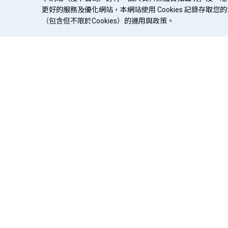
更好的服務及優化網站，本網站使用 Cookies 記錄存
（包含但不限於Cookies）的運用與政策。
信用卡
貸款
存款．外匯
法定揭露
盡職治理專區
金融友善專區
企業永續專區
｜
｜
｜
｜
辦卡．開卡
信用貸款
存款
© 台北富邦商業銀行股份有限公司（統一編號：03750168