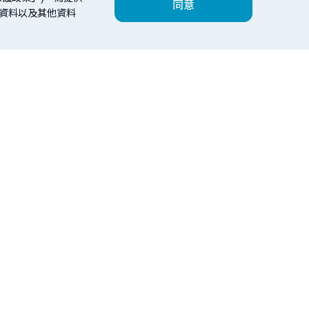
同意
人資料以及其他資料
數位服務
理財會員
台北富邦銀行
鮮富幫
紹
繳費
個人會員
器版本：Edge、Chrome、Safari、FireFox 以上最新版本