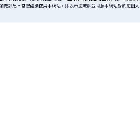
取您的瀏覽訊息。當您繼續使用本網站，即表示您瞭解並同意本網站對於您個
網站導覽
投資
保險
信託
公平待客專區
樂齡專區
｜
基金
傳統型保險
信託介
）
建議瀏覽