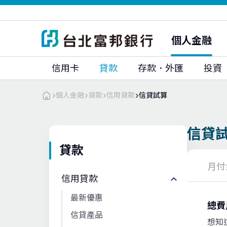
富邦人壽
富邦人壽(香港)
富邦銀行(香港)
大陸富邦華一銀行
富邦證券
富邦證券(香港)
個人金融
富邦期貨
富邦投顧
信用卡
貸款
存款．外匯
投資
個人金融
貸款
信用貸款
信貸試算
信貸
貸款
月付
信用貸款
最新優惠
總費
信貸產品
想知