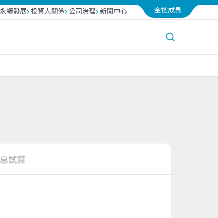
金控成員
永續發展
投資人關係
公司治理
新聞中心
台北富邦銀行
越南富邦產險
富邦投信
息試算