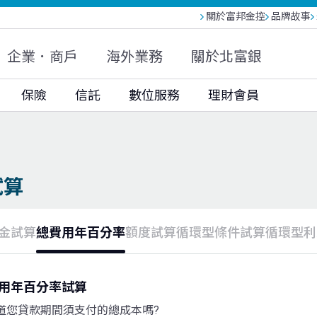
關於富邦金控
品牌故事
富邦人壽(越南)
富邦現代人壽
富邦產險
大陸富邦財險
富邦投信
富邦基金(香港)
企業．商戶
海外業務
關於北富銀
富邦科技保代
保險
信託
數位服務
理財會員
試算
金試算
總費用年百分率
額度試算
循環型條件試算
循環型利
用年百分率試算
道您貸款期間須支付的總成本嗎?