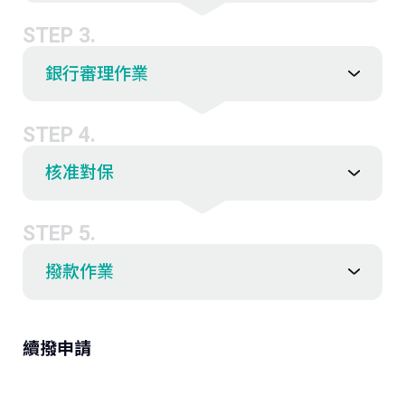
存款．外匯
STEP 3.
投資
銀行審理作業
保險
STEP 4.
核准對保
信託
數位服務
STEP 5.
撥款作業
理財會員
續撥申請