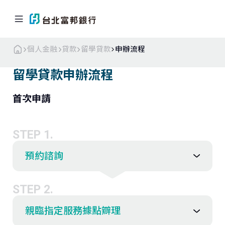
個人金融
貸款
留學貸款
申辦流程
留學貸款申辦流程
首次申請
個人金融
企業．商戶
海外業務
關於北富銀
STEP 1.
返回首頁
預約諮詢
信用卡
STEP 2.
貸款
親臨指定服務據點辧理