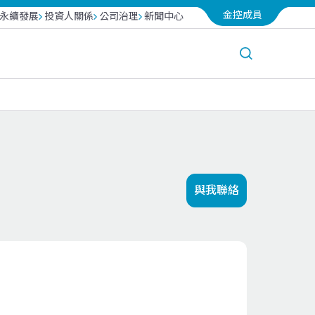
金控成員
永續發展
投資人關係
公司治理
新聞中心
台北富邦銀行
越南富邦產險
富邦投信
與我聯絡