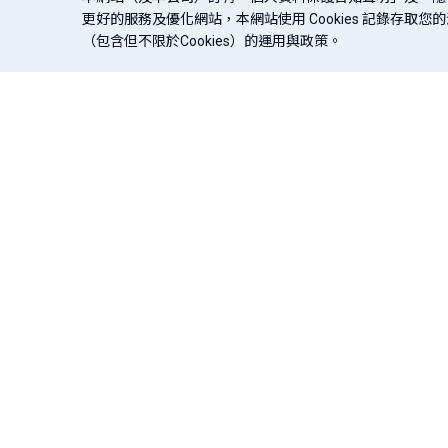
更好的服務及優化網站，本網站使用 Cookies 記錄存
（包含但不限於Cookies）的運用與政策。
企業融資
現金管理
法定揭露
盡職治理專區
金融友善專區
企業永續專區
｜
｜
｜
｜
一般融資
代收業務
© 台北富邦商業銀行股份有限公司（統一編號：03750168