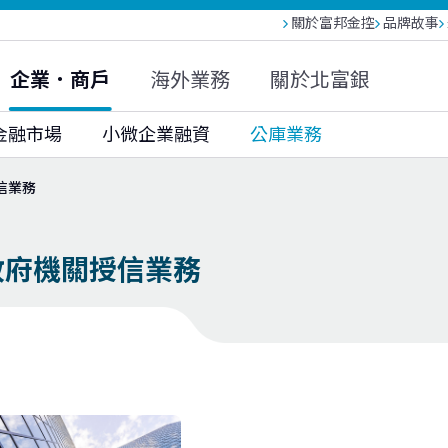
關於富邦金控
品牌故事
富邦人壽(越南)
富邦現代人壽
富邦產險
大陸富邦財險
富邦投信
富邦基金(香港)
企業．商戶
海外業務
關於北富銀
富邦科技保代
金融市場
小微企業融資
公庫業務
信業務
政府機關授信業務