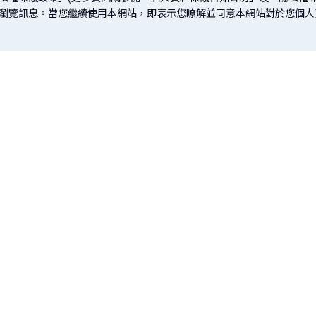
取您的瀏覽訊息。當您繼續使用本網站，即表示您瞭解並同意本網站對於您個
網站導覽
投資銀行
金融市場
小微
公平待客專區
樂齡專區
｜
企業理財
投資服務
一般
）
建議瀏覽