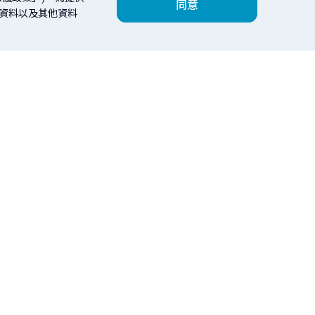
同意
人資料以及其他資料
企業融資
公庫業務
台北富邦銀行
鮮富幫
貸款
公庫授信業務
器版本：Edge、Chrome、Safari、FireFox 以上最新版本