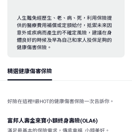
存款．外匯
人生難免經歷生、老、病、死，利用保險提
投資
供的醫療費用補償或定額給付，抵禦未來因
意外或疾病而產生的不確定風險，建議在身
保險
體良好的時候及早為自己和家人投保足夠的
健康傷害保險。
信託
精選健康傷害保險
數位服務
理財會員
好險在這裡!!最HOT的健康傷害保險一次告訴你。
富邦人壽金來寶小額終身壽險(OLA6)
滿足最基本的保險需求，傳承幸福
小額美好。