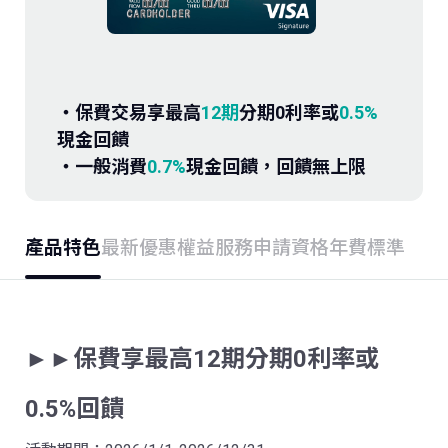
存款．外匯
投資
‧保費交易享最高
12期
分期0利率或
0.5%
保險
現金回饋
‧一般消費
0.7%
現金回饋，回饋無上限
信託
產品特色
最新優惠
權益服務
申請資格
年費標準
數位服務
理財會員
►►保費享最高12期分期0利率或
0.5%回饋