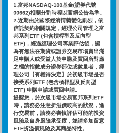
基金特色
1.富邦NASDAQ-100基金(證券代號
00662)相關分割時程以官網公告為準。
2.近期由於國際經濟情勢變化劇烈，依
著重佈局 AI 與新能源車兩大主軸，針
信託契約相關規定，經理公司管理之富
對最快產業化與商品化的新興產業進行投
邦系列ETF (包含槓桿型及反向型
資
ETF)，經過經理公司專業評估後，認
結合國外投資團隊在特定區域股票的研
為有無法在期貨或證券交易市場賣出滿
究資源與投資經驗，將進一步提升基金操
作績效
足申購人或受益人於申購及買回所對應
多重資產配置，投資標的除了股票、債
之標的指數成分證券部位或數量者，經
券以外，也會把資金配置在基金受益憑
理公司【有權得決定】於初級市場是否
證，讓投資組合更多元，目標在追求資本
接受系列ETF (包含槓桿型及反向型
利得與固定收益的極大化。
ETF) 申購申請或買回申請。
提醒您，於次級市場交易富邦系列ETF
58.0623
時，請務必注意折溢價較高的狀況，進
行交易前，請務必審慎評估可能的投資
風險及自身風險承受度，並請多加留意
ETF折溢價風險及其商品特性。
2026/08/06
日期
加入自選