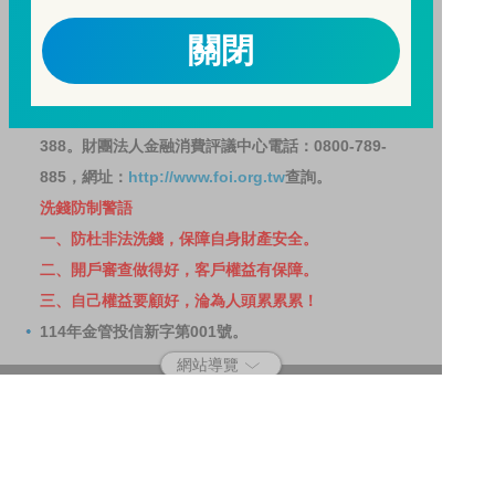
因金融服務業所提供之金融商品或服務所生紛爭之處理
關閉
及申訴之管道：投資人就金融消費爭議事件應先向經理
公司提出申訴，投資人不接受處理結果者，得向金融消
費爭議處理機構申請評議。本公司客服專線 0800-070-
388。財團法人金融消費評議中心電話：0800-789-
885，網址：
http://www.foi.org.tw
查詢。
洗錢防制警語
一、防杜非法洗錢，保障自身財產安全。
二、開戶審查做得好，客戶權益有保障。
三、自己權益要顧好，淪為人頭累累累！
114年金管投信新字第001號。
網站導覽
客戶資料共享管理隱私權政策
洗錢防制宣導
消費者保護