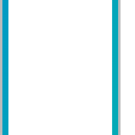
營利事業統一編號：86384949
114 年金管投信新字第 001 號
台北總公司
台北市敦化南路一段108號8樓
TEL：(02)8771-6688
FAX：(02)8771-6788
台中分公司
台中市柳川西路二段196號7樓
TEL：(04)2220-7166
FAX：(04)2220-7128
高雄分公司
高雄市民族二路95號3樓
TEL：(07)238-4577
FAX：(07)236-4571