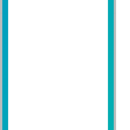
基金警語
+
【富邦投信獨立經營管理】
基金經金管會核准或同意生效，惟不表示絕無風險。基
金經理公司以往之經理績效不保證基金之最低投資收
益；基金經理公司除盡善良管理人之注意義務外，不負
責本基金之盈虧，亦不保證最低之收益，投資人申購前
應詳閱基金公開說明書。本公司及各銷售機構備有簡式
公開說明書或公開說明書，歡迎索取；投資人亦可連結
至
富邦投信網頁
或
公開資訊觀測站
查詢。有關本基金運
用限制及投資風險之揭露請詳見本基金公開說明書。投
資人申購本基金係持有基金受益憑證，而非本文提及之
投資資產或標的。
基金經金管會核准，惟不表示本基金絕無風險。期貨信
託事業以往之經理績效不保證基金之最低投資收益；本
期貨信託事業除盡善良管理人之注意義務外，不負責本