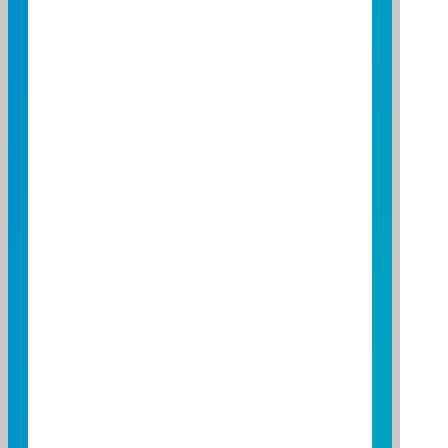
50
40
30
20
10
0
2026/04/01
2026/05/01
2026/06/01
資料來源：投信投顧公會委託台大教授評比資料
資料日期：2026/03/31 ~ 2026/06/30