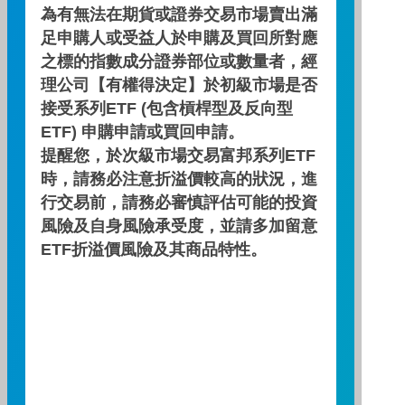
績效走勢圖
為有無法在期貨或證券交易市場賣出滿
足申購人或受益人於申購及買回所對應
之標的指數成分證券部位或數量者，經
績效區間
理公司【有權得決定】於初級市場是否
接受系列ETF (包含槓桿型及反向型
ETF) 申購申請或買回申請。
提醒您，於次級市場交易富邦系列ETF
時，請務必注意折溢價較高的狀況，進
期間：2026/03/31 ～ 2026/06/30
行交易前，請務必審慎評估可能的投資
風險及自身風險承受度，並請多加留意
ETF折溢價風險及其商品特性。
累積績效(%)
80
70
60