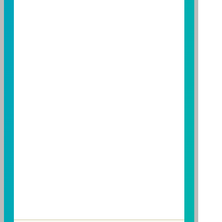
基金之盈虧，亦不保證最低之收益；本文提及之經濟走
勢預測不必然代表本基金之績效；本基金之投資風險及
有關基金應負擔之費用已揭露於基金之公開說明書，投
資人申購前應詳閱基金公開說明書。本公司及各銷售機
構備有簡式公開說明書或公開說明書，歡迎索取；投資
人亦可連結至
富邦投信網頁
、
公開資訊觀測站
或
基金資
訊觀測站
查詢。
基金並無受存款保險、保險安定基金或其他相關保障機
制之保障，投資基金最大可能損失為全部投資金額。
為
避免因受益人短線交易頻繁，造成基金管理及交易成本
增加，進而損及基金長期持有之受益人之權益，並稀釋
基金之獲利，本基金不歡迎受益人進行短線交易，即日
起若受益人進行短線交易，本公司得保留限制短線交易
之受益人再次申購基金並收取相關費用之權利，申購前
請務必詳閱公開說明書，以了解短線交易規定及相關費
用。