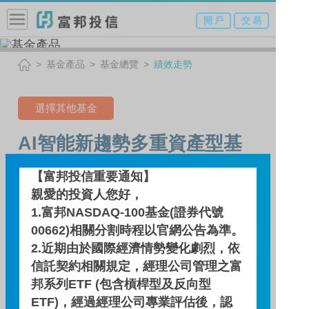
開 戶
交 易
基金產品
基金總覽
績效走勢
選擇其他基金
AI智能新趨勢多重資產型基
金-N類型（人民幣）
【富邦投信重要通知】
(本基金有相當比重投資於非
親愛的投資人您好，
1.富邦NASDAQ-100基金(證券代號
投資等級之高風險債券)
00662)相關分割時程以官網公告為準。
2.近期由於國際經濟情勢變化劇烈，依
信託契約相關規定，經理公司管理之富
績效走勢
邦系列ETF (包含槓桿型及反向型
ETF)，經過經理公司專業評估後，認