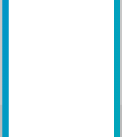
基金績效
期間
期間
三個月
六個月
一年
基金報酬率(%)
基金報酬率(%)
65.65
84.93
140.87
146.50
資料來源：投信投顧公會委託台大教授評比資料，富邦投信
整理。
資料日期：2026/06/30
註：基金表現與標的指數表現之差異比較，請詳閱基金公開
說明書之基金運用狀況。
富邦證券投資信託股份有限公司
服務專線：0800-070-388
營業人：富邦證券投資信託股份有限公司