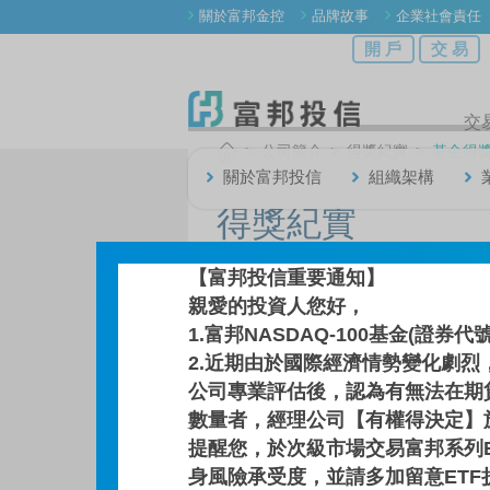
關於富邦金控
品牌故事
企業社會責任
開 戶
交 易
交
公司簡介
得獎紀實
基金得
關於富邦投信
組織架構
得獎紀實
【富邦投信重要通知】
親愛的投資人您好，
基金得獎
1.富邦NASDAQ-100基金(證券
2.近期由於國際經濟情勢變化劇烈
公司專業評估後，認為有無法在期
數量者，經理公司【有權得決定】於
提醒您，於次級市場交易富邦系列
身風險承受度，並請多加留意ET