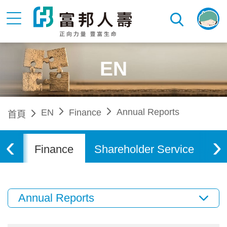
EN
Annual Reports
EN
Finance
首頁
‹
›
ife
Finance
Shareholder Service
Co