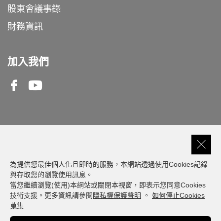
股東會議事錄
財務資訊
加入我們
Facebook
Youtube
客服專線
0809-000-550
為提供您最佳個人化且即時的服務，本網站透過使用Cookies記錄
與存取您的瀏覽使用訊息。
當您繼續瀏覽(使用)本網站或關閉本視窗，即表示您同意Cookies
建議瀏覽器版本: 最新版本 Chrome、Firefox、
技術支援。更多資訊請參閱
隱私權保護聲明
。
如何停止Cookies
Safari、Edge
蒐集
© Fubon Financial. All Rights Reserved