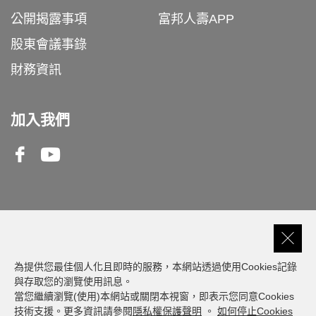
公開揭露事項
富邦人壽APP
股東會議事錄
財務資訊
加入我們
Facebook
Youtube
客服專線
0809-000-550
為提供您最佳個人化且即時的服務，本網站透過使用Cookies記錄
與存取您的瀏覽使用訊息。
當您繼續瀏覽(使用)本網站或關閉本視窗，即表示您同意Cookies
建議瀏覽器版本: 最新版本 Chrome、Firefox、
技術支援。更多資訊請參閱
隱私權保護聲明
。
如何停止Cookies