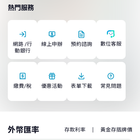
存款．外匯
熱門服務
投資
保險
數位客服
網路 /行
線上申辦
預約諮詢
動銀行
信託
數位服務
繳費/稅
優惠活動
表單下載
常見問題
理財會員
外幣匯率
|
存款利率
黃金存摺牌價