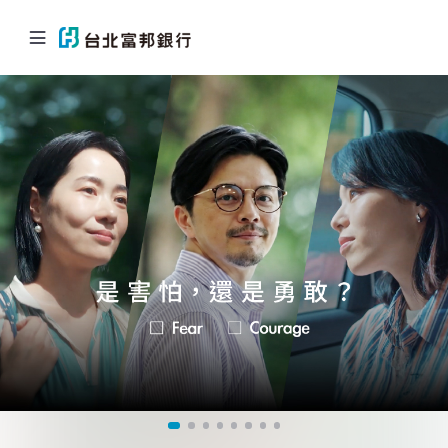
個人金融
企業．商戶
海外業務
關於北富銀
返回首頁
信用卡
貸款