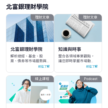
北富銀理財學院
理財文章
理財文章
您喜歡北富銀官網嗎？
您的鼓勵是我們進步的動力，請點選星星
北富銀理財學院
知識與時事
解析總經、基金、股
整合各領域專業觀點，
取消
確認
票、債券等市場趨勢與
讓您即時掌握市場動
策略，滿足您的多元理
態，洞察投資先機。
前往了解
前往了解
財需求。
線上課程
Podcast