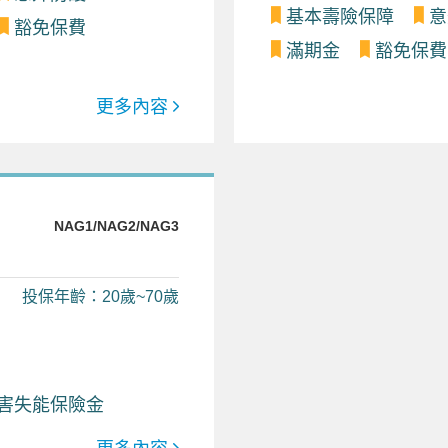
基本壽險保障
意
豁免保費
滿期金
豁免保費
更多內容
NAG1/NAG2/NAG3
投保年齡：20歲~70歲
害失能保險金