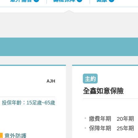
A-
A+
主約
AJH
全鑫如意保險
投保年齡：15足歲~65歲
繳費年期 20年期
保障年期 25年期
意外防護