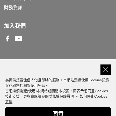
財務資訊
加入我們
Facebook
Youtube
客服專線
0809-000-550
為提供您最佳個人化且即時的服務，本網站透過使用Cookies記錄
與存取您的瀏覽使用訊息。
當您繼續瀏覽(使用)本網站或關閉本視窗，即表示您同意Cookies
建議瀏覽器版本: 最新版本 Chrome、Firefox、
技術支援。更多資訊請參閱
隱私權保護聲明
。
如何停止Cookies
Safari、Edge
蒐集
© Fubon Financial. All Rights Reserved
同意