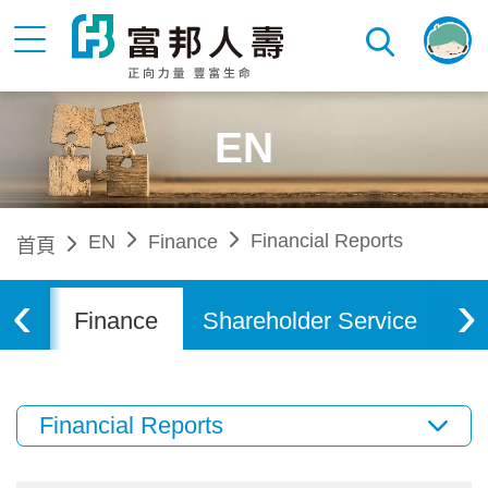
EN
Financial Reports
EN
Finance
首頁
‹
›
ife
Finance
Shareholder Service
Co