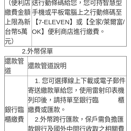
（便利店
送行動條碼給您，您可持智慧型
繳費金額
手機或平板電腦上之行動條碼至
上限為新
【7-ELEVEN】或【全家/萊爾富/
台幣5萬
OK】便利商店進行繳費。
元）
2.外幣保單
還款管
還款管道說明
道
1. 您可選擇線上下載或電子郵件
寄送繳款單給您，使用雷射印表機
列印後，請持單至銀行臨 櫃
銀行臨
繳費或匯款。
櫃繳費
2.外幣跨行匯款，保戶需負擔匯
款銀行及國外中間行收取之相關費