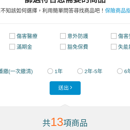
您不知該如何選擇，利用簡單問答尋找商品吧！
保險商品
傷害醫療
意外防護
傷害
滿期金
豁免保費
失能
躉繳(一次繳清)
1年
2年-5年
6
送出
13
共
項商品