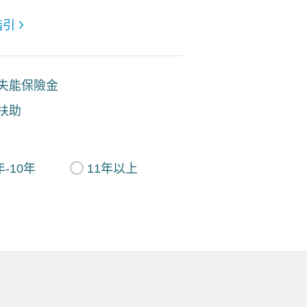
指引
失能保險金
扶助
年-10年
11年以上