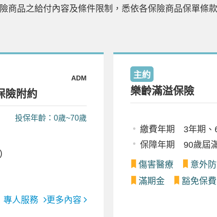
險商品之給付內容及條件限制，悉依各保險商品保單條
A-
A+
主約
ADM
樂齡滿溢保險
保險附約
投保年齡：0歲~70歲
繳費年期 3年期、6
保障年期 90歲屆
)
傷害醫療
意外防
滿期金
豁免保費
專人服務
更多內容