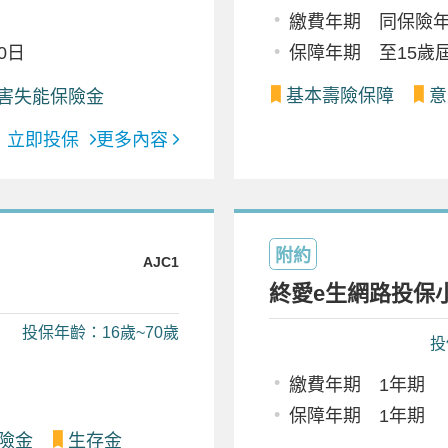
繳費年期 同保險
0日
保障年期 至15歲
基本壽險保障
意
害失能保險金
立即投保
更多內容
附約
AJC1
終愛e生網路投保
投保年齡：16歲~70歲
投
繳費年期 1年期
保障年期 1年期
險金
生存金