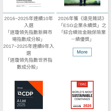
公司治理架構
人才招募
富邦集團簡介
®
Run for Green
永續國際倡議
低碳
評比及獲獎
股東會
2016~2025年連續10年
2026年獲《遠見雜誌》
焦點職缺與查詢
創新科技
入選
「ESG企業永續獎」之
2025富邦金控營運報告
最新 ESG 消息
數位
董事會
致股東報告書
「道瓊領先指數新興市
「綜合績效金融保險業
職涯發展
場指數成分股」
－績優獎」
投資人關係
永續報告書下載
激勵
2017~2025年連續9年入
功能性委員會
法定揭露事項
董事會成員
More
選
薪酬福利
利害關係人溝通
影響
報告書下載
「道瓊領先指數世界指
據點查詢
內部稽核組織及運作
股東會資訊
獨立董事選任資訊
數成分股」
甄選常見問題
重大主題鑑別
其他 ESG 資料
重大性議題分析
金控成員
公司重要章則
董事會重要決議
與我們聯繫
利害關係人溝通管道
獨立董事信箱
董事會 (含功能性委員會) 績效評估
富邦人壽
富邦人壽(香港)
利害關係人溝通頻率
越南富邦人壽
富邦現代人壽
申訴信箱
董事會出席情形