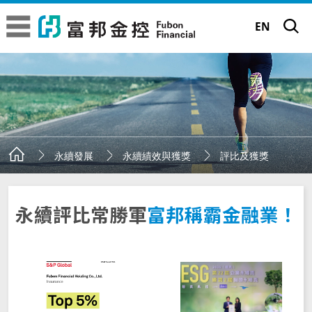
富邦金控
富邦金控
EN
關於富邦金控
富邦金控簡介
品牌故事
永續績效與獲獎
評比及獲獎
永續發展
經營委員會
品牌理念
永續發展
金控子公司成員
永續評比常勝軍
富邦稱霸金融業！
企業標誌
永續願景工程
公司治理
專業殊榮
TM
正向力量 成就可能
永續績效與獲獎
永續願景工程
公司治理現況
新聞中心
大事記
富邦65周年 | 前進65遇見新未來
永續行動實踐
董事長的話
年度績效成果