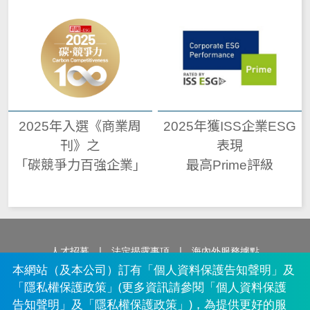
2025年入選《商業周
2025年獲ISS企業ESG
刊》之
表現
「碳競爭力百強企業」
最高Prime評級
人才招募
法定揭露事項
海內外服務據點
本網站（及本公司）訂有「個人資料保護告知聲明」及
客戶資料保密措施
消費者保護
服務中心
採購專區
「隱私權保護政策」(更多資訊請參閱
「個人資料保護
告知聲明」
及
「隱私權保護政策」
)，為提供更好的服