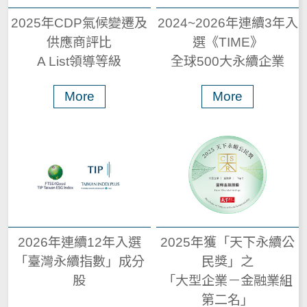
台北富邦銀行
富邦銀行(香港)
2025年CDP氣候變遷及
2024~2026年連續3年入
智慧財產管理計畫及執行情況
董事進修
大陸富邦華一銀行
富邦產險
供應商評比
選《TIME》
大陸富邦財險
越南富邦產險
A List領導等級
全球500大永續企業
公司治理相關文件
富邦證券
富邦證券(香港)
More
More
富邦金控創投
富邦投信
公司治理運作情形
富邦基金(香港)
富邦期貨
誠信經營運作情形
富邦投顧
富邦科技保代
風險管理組織及運作
獨立董事與稽核主管及會計師溝通情形
2026年連續12年入選
2025年獲「天下永續公
「臺灣永續指數」成分
民獎」之
各項ISO證書-富邦金控及子公司
股
「大型企業－金融業組
第二名」