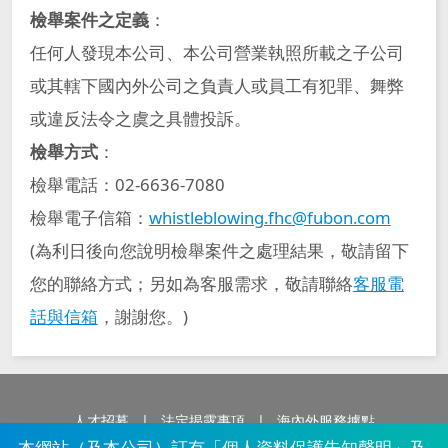
檢舉案件之定義
：
任何人發現本公司、本公司營業執照所載之子公司
或其轄下國內外公司之負責人或員工有犯罪、舞弊
或違反法令之虞之具體投訴。
檢舉方式
：
檢舉電話：02-6636-7080
檢舉電子信箱：
whistleblowing.fhc@fubon.com
(為利日後向您說明檢舉案件之處理結果，敬請留下
您的聯絡方式；另如為客服需求，敬請聯絡
客服電
話與信箱
，謝謝您。)
人才招募
法定揭露事項
海內外服務據點
本網站（及本公司）訂有「個人資料保護告知聲明」及