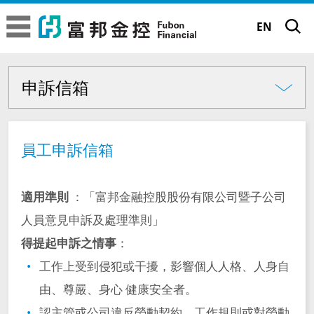
富邦金控
富邦金控
EN
申訴信箱
公司治理
關於富邦金控
申訴信箱
公司治理現況
富邦金控簡介
品牌故事
員工申訴信箱
公司治理架構
經營委員會
品牌理念
永續發展
股東會
適用準則
：「富邦金融控股股份有限公司暨子公司
金控子公司成員
人員意見申訴及處理準則」
企業標誌
董事會
永續願景工程
公司治理
致股東報告書
得提起申訴之情事
：
專業殊榮
功能性委員會
TM
正向力量 成就可能
工作上受到侵犯或干擾，影響個人人格、人身自
法定揭露事項
董事會成員
永續績效與獲獎
永續願景工程
公司治理現況
新聞中心
由、尊嚴、身心 健康安全者。
內部稽核組織及運作
大事記
股東會資訊
獨立董事選任資訊
富邦65周年 | 前進65遇見新未來
認主管或公司違反勞動契約、工作規則或對勞動
永續行動實踐
董事長的話
年度績效成果