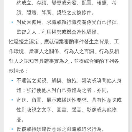
約成立、存續、變更或分發、配置、報酬、考
績、陞遷、降調、獎懲之交換條件。
對於因僱用、求職或執行職務關係受自己指揮、
監督之人，利用權勢或機會為性騷擾。
性騷擾之認定，應就個案審酌事件發生之背景、工
作環境、當事人之關係、行為人之言詞、行為及相
對人之認知等具體事實為之，並得綜合審酌下列各
款情形：
不適當之凝視、觸摸、擁抱、親吻或嗅聞他人身
體；強行使他人對自己身體為之者，亦同。
寄送、留置、展示或播送性要求、具有性意味或
性別歧視之文字、圖畫、聲音、影像或其他物
品。
反覆或持續違反意願之跟隨或追求行為。