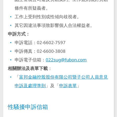
公司治理架構
公司重要章則
董事會重要決議
人才招募
條件有所疑義者。
富邦集團簡介
®
Run for Green
永續國際倡議
低碳
評比及獲獎
工作上受到性別或性傾向歧視者。
獨立董事信箱
股東會
董事會 (含功能性委員會) 績效評估
焦點職缺與查詢
其它因違法事項致影響個人合法權益者。
創新科技
2025富邦金控營運報告
申訴信箱
最新 ESG 消息
數位
董事會出席情形
申訴方式：
董事會
致股東報告書
職涯發展
智慧財產管理計畫及執行情況
申訴電話：02-6602-7597
董事進修
投資人關係
永續報告書下載
激勵
功能性委員會
法定揭露事項
董事會成員
申訴傳真：02-6600-3808
線上文件
薪酬福利
申訴電子信箱：
022sug@fubon.com
利害關係人溝通
影響
報告書下載
據點查詢
內部稽核組織及運作
股東會資訊
獨立董事選任資訊
相關辦法及表單下載
：
公司治理運作情形
甄選常見問題
「
富邦金融控股股份有限公司暨子公司人員意見
重大主題鑑別
其他 ESG 資料
重大性議題分析
金控成員
公司重要章則
董事會重要決議
誠信經營運作情形
申訴及處理準則
」及「
申訴表單
」
與我們聯繫
利害關係人溝通管道
風險管理組織及運作
獨立董事信箱
董事會 (含功能性委員會) 績效評估
富邦人壽
富邦人壽(香港)
性騷擾申訴信箱
獨立董事與稽核主管及會計師溝通情形
利害關係人溝通頻率
越南富邦人壽
富邦現代人壽
申訴信箱
董事會出席情形