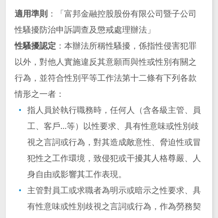
台北富邦銀行
富邦銀行(香港)
適用準則
：「富邦金融控股股份有限公司暨子公司
智慧財產管理計畫及執行情況
董事進修
大陸富邦華一銀行
富邦產險
性騷擾防治申訴調查及懲戒處理辦法」
大陸富邦財險
越南富邦產險
性騷擾認定
：本辦法所稱性騷擾，係指性侵害犯罪
公司治理相關文件
富邦證券
富邦證券(香港)
以外，對他人實施違反其意願而與性或性別有關之
富邦金控創投
富邦投信
行為，並符合性別平等工作法第十二條有下列各款
公司治理運作情形
情形之一者：
富邦基金(香港)
富邦期貨
指人員於執行職務時，任何人（含各級主管、員
誠信經營運作情形
富邦投顧
富邦科技保代
工、客戶…等）以性要求、具有性意味或性別歧
風險管理組織及運作
視之言詞或行為，對其造成敵意性、脅迫性或冒
犯性之工作環境，致侵犯或干擾其人格尊嚴、人
獨立董事與稽核主管及會計師溝通情形
身自由或影響其工作表現。
主管對員工或求職者為明示或暗示之性要求、具
各項ISO證書-富邦金控及子公司
有性意味或性別歧視之言詞或行為，作為勞務契