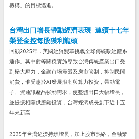
台北富邦銀行
富邦銀行(香港)
機構」的目標邁進。
智慧財產管理計畫及執行情況
董事進修
大陸富邦華一銀行
富邦產險
大陸富邦財險
越南富邦產險
台灣出口增長帶動經濟表現 連續十七年
公司治理相關文件
富邦證券
富邦證券(香港)
榮登金控每股獲利龍頭
富邦金控創投
富邦投信
回顧2025年，美國經貿變革挑戰全球傳統政經體系
公司治理運作情形
富邦基金(香港)
富邦期貨
運作。其中對等關稅實施導致台灣傳統產業出口受
誠信經營運作情形
富邦投顧
富邦科技保代
到極大壓力，金融市場震盪及房市管制，抑制民間
消費，惟受惠於AI發展浪潮與算力投資，帶動電
風險管理組織及運作
子、資通訊產品強勁需求，使整體出口大幅增長，
並提振相關供應鏈投資，台灣經濟成長創下近十五
獨立董事與稽核主管及會計師溝通情形
年來新高。
各項ISO證書-富邦金控及子公司
2025年台灣經濟持續增長，加上股市熱絡，金融業