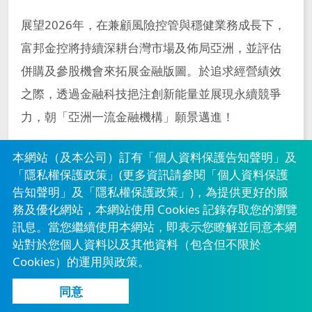
展望2026年，在兼顧風險控管與穩健業務成長下，
富邦金控將持續深耕台灣市場及佈局亞洲，並評估
併購及參股機會來拓展金融版圖。於追求經營績效
之際，透過金融科技挹注創新能量並展現永續競爭
力，朝「亞洲一流金融機構」願景邁進！
本網站（及本公司）訂有「個人資料保護告知聲明」及
富邦金控董事長
蔡明
「隱私權保護政策」(更多資訊請參閱
「個人資料保護
告知聲明」
及
「隱私權保護政策」
)，為提供更好的服
興
務及優化網站，本網站使用 Cookies 記錄存取您的瀏覽
訊息。當您繼續使用本網站，即表示您瞭解並同意本網
站對於您個人資料以及其他資料（包含但不限於
Cookies）的運用與政策。
同意
人才招募
法定揭露事項
海內外服務據點