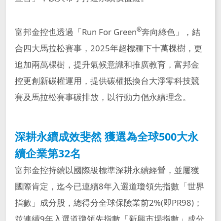
®
富邦金控也透過「Run For Green
奔向綠色」，結
合四大馬拉松賽事，2025年超標種下十萬棵樹，更
追加兩萬棵樹，提升氣候意識和推廣教育，富邦金
控更創新碳權運用，提供碳權抵換台大淨零科技競
賽及馬拉松賽事碳排放，以行動力倡永續理念。
深耕永續成效斐然 獲選為全球500大永
續企業第32名
富邦金控持續以國際級標準深耕永續經營，並屢獲
國際肯定，迄今已連續8年入選道瓊領先指數「世界
指數」成分股，總得分全球保險業前2%(即PR98)；
並連續9年入選道瓊領先指數「新興市場指數」成分