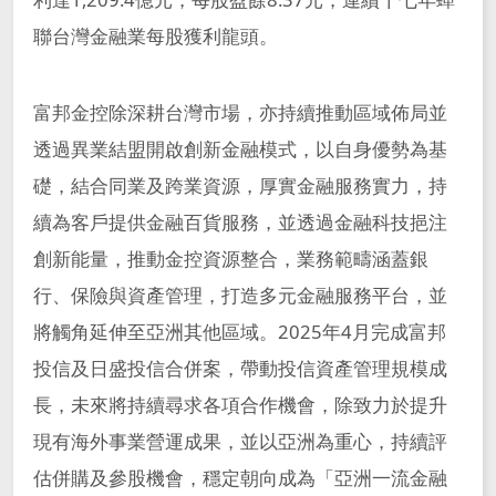
公司治理架構
公司重要章則
董事會重要決議
人才招募
聯台灣金融業每股獲利龍頭。
富邦集團簡介
®
Run for Green
永續國際倡議
低碳
評比及獲獎
獨立董事信箱
股東會
董事會 (含功能性委員會) 績效評估
焦點職缺與查詢
富邦金控除深耕台灣市場，亦持續推動區域佈局並
創新科技
2025富邦金控營運報告
申訴信箱
最新 ESG 消息
數位
董事會出席情形
董事會
致股東報告書
透過異業結盟開啟創新金融模式，以自身優勢為基
職涯發展
智慧財產管理計畫及執行情況
礎，結合同業及跨業資源，厚實金融服務實力，持
董事進修
投資人關係
永續報告書下載
激勵
功能性委員會
法定揭露事項
董事會成員
續為客戶提供金融百貨服務，並透過金融科技挹注
線上文件
薪酬福利
創新能量，推動金控資源整合，業務範疇涵蓋銀
利害關係人溝通
影響
報告書下載
據點查詢
內部稽核組織及運作
股東會資訊
獨立董事選任資訊
行、保險與資產管理，打造多元金融服務平台，並
公司治理運作情形
甄選常見問題
將觸角延伸至亞洲其他區域。2025年4月完成富邦
重大主題鑑別
其他 ESG 資料
重大性議題分析
金控成員
公司重要章則
董事會重要決議
誠信經營運作情形
投信及日盛投信合併案，帶動投信資產管理規模成
與我們聯繫
利害關係人溝通管道
風險管理組織及運作
長，未來將持續尋求各項合作機會，除致力於提升
獨立董事信箱
董事會 (含功能性委員會) 績效評估
富邦人壽
富邦人壽(香港)
現有海外事業營運成果，並以亞洲為重心，持續評
獨立董事與稽核主管及會計師溝通情形
利害關係人溝通頻率
越南富邦人壽
富邦現代人壽
估併購及參股機會，穩定朝向成為「亞洲一流金融
申訴信箱
董事會出席情形