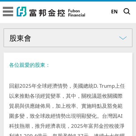
富邦金控
富邦金控
EN
股東會
致股東報告書
公司治理
關於富邦金控
股東會
公司治理現況
富邦金控簡介
品牌故事
各位親愛的股東：
公司治理架構
經營委員會
品牌理念
永續發展
股東會
回顧2025年全球經濟情勢，美國總統D. Trump上任
金控子公司成員
企業標誌
以來推動各項經貿變革，其中，關稅議題攸關國際
董事會
永續願景工程
公司治理
致股東報告書
貿易與供應鏈佈局，加上稅率、實施時點及豁免範
專業殊榮
功能性委員會
TM
正向力量 成就可能
法定揭露事項
圍多變，致全球政經情勢出現明顯變化。台灣因AI
董事會成員
永續績效與獲獎
永續願景工程
公司治理現況
新聞中心
科技熱潮，推升經濟表現，2025年富邦金控稅後淨
內部稽核組織及運作
大事記
股東會資訊
獨立董事選任資訊
富邦65周年 | 前進65遇見新未來
永續行動實踐
董事長的話
年度績效成果
利達1,209.4億元，每股盈餘8.37元，連續十七年蟬