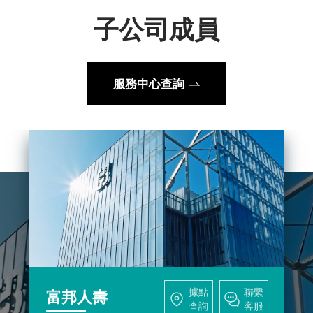
台北富邦銀行
富邦銀行(香港)
據點
子公司成員
智慧財產管理計畫及執行情況
董事進修
大陸富邦華一銀行
富邦產險
查詢
聯繫
客服
大陸富邦財險
越南富邦產險
公司治理相關文件
台北富邦銀行持續從客戶角度出發，結合領先的數位創新
服務中心查詢
富邦證券
富邦證券(香港)
台北富邦銀行官網
公平待客專區
富邦金控創投
富邦投信
富邦人壽
公司治理運作情形
據點
富邦基金(香港)
富邦期貨
查詢
聯繫
誠信經營運作情形
富邦投顧
富邦科技保代
客服
富邦人壽秉持保險業初衷，持續推出各項創新商品及服
風險管理組織及運作
富邦人壽官網
網路投保
富邦產險
獨立董事與稽核主管及會計師溝通情形
據點
查詢
聯繫
各項ISO證書-富邦金控及子公司
客服
據點
聯繫
富邦人壽
查詢
客服
富邦產險成立於 1961 年 4 月 19 日，為台灣第一