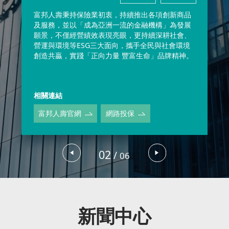
以客戶為中心，富邦產險用專業、熱情來守護客戶所
富邦人壽秉持保險業初衷，持續推出各項創新商品
富邦產險官網
海外旅遊不便險
及服務，並以「成為亞洲一流的金融機構」為發展
願景，不僅經營績效表現亮眼，更持續深耕社會、
富邦證券
營運與環境等ESG三大面向，攜手全民與社會環境
據點
創造共贏，實踐「正向力量 豐富生命」品牌精神。
查詢
聯繫
客服
相關連結
富邦證券成立於 1988 年為經紀、承銷、自營與
富邦證券官網
24H 線上開戶
富邦人壽官網
網路投保
富邦投信
據點
02
/
查詢
聯繫
06
‹
›
客服
富邦投信以建構全方位資產管理平台，多元化投資理念
富邦投信官網
ETF 趨勢 GO
新聞中心
海外子公司
據點及