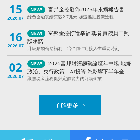
15
客服查詢
富邦金控發佈2025年永續報告書
大陸富邦華一銀行
富邦銀行 (香港)
富邦現代人壽
越
綠色金融實績突破2.7兆元 加速推動脫碳進程
2026.07
16
富邦金控打造幸福職場 實踐員工照
護承諾
2026.07
升級結婚補助福利 陪伴同仁迎接人生重要時刻
02
2026富邦財經趨勢論壇年中場-地緣
政治、央行政策、AI投資 為影響下半年全球
2026.07
聚焦現金流穩健與定價能力的龍頭企業
經濟三大主軸
「富邦 × 亞洲公益指數行動論壇」
28
串聯跨界力量 讓善意更具影響力
了解更多
《亞洲公益指數》：台灣企業參與度居亞洲前列 人才
2026.07
缺口成下一步挑戰
富邦金控連續16年榮獲《亞洲公司
02
治理》雜誌肯定