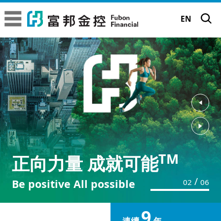
富邦金控
富邦金控
EN
關於富邦金控
富邦金控簡介
品牌故事
‹
經營委員會
品牌理念
永續發展
›
金控子公司成員
企業標誌
TM
TM
正向力量 成就可能
正向力量 成就可能
永續願景工程
公司治理
專業殊榮
/
Be positive All possible
Be positive All possible
03
06
TM
正向力量 成就可能
永續績效與獲獎
永續願景工程
公司治理現況
新聞中心
大事記
9
富邦65周年 | 前進65遇見新未來
永續行動實踐
董事長的話
年度績效成果
連續
年