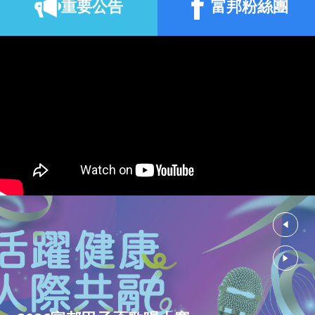
重要公告
富邦粉絲團
董事長蔡明興獲頒亞洲最佳執行長獎 展現公司治理與
2026.07
永續經營實力
31
富邦投信、證券、人壽奪「台灣永
續投資獎」12項大獎
2026.07
永續金融成果獲肯定 獲獎數再創新高
林志玲獻聲語音導覽 林布蘭、哥
17
雅、透納真跡正式登臺！
美國托雷多美術館52件珍藏首度來臺「古典光影大師:
2026.07
林布蘭到哥雅─托雷多美術館珍藏展I」正式開展
‹
›