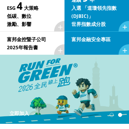
4
公司治理架構
ESG
大策略
入選 「道瓊領先指數
人才招募
富邦集團簡介
®
Run for Green
低碳、數位
(DJBIC)」
永續國際倡議
低碳
評比及獲獎
股東會
激勵、影響
世界指數成分股
焦點職缺與查詢
創新科技
2025富邦金控營運報告
最新 ESG 消息
數位
董事會
致股東報告書
富邦金控暨子公司
富邦金融安全專區
職涯發展
2025年報告書
投資人關係
永續報告書下載
激勵
功能性委員會
法定揭露事項
董事會成員
薪酬福利
利害關係人溝通
影響
報告書下載
據點查詢
內部稽核組織及運作
股東會資訊
獨立董事選任資訊
甄選常見問題
邦助計畫
重大主題鑑別
其他 ESG 資料
重大性議題分析
金控成員
公司重要章則
董事會重要決議
正式起跑
與我們聯繫
利害關係人溝通管道
獨立董事信箱
董事會 (含功能性委員會) 績效評估
富邦人壽
富邦人壽(香港)
了解更多
利害關係人溝通頻率
越南富邦人壽
富邦現代人壽
申訴信箱
董事會出席情形
/
台北富邦銀行
01
02