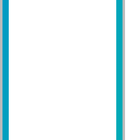
營業人：富邦證券投資信託股份有限公司
營利事業統一編號：86384949
114 年金管投信新字第 001 號
台北總公司
台北市敦化南路一段108號8樓
TEL：(02)8771-6688
FAX：(02)8771-6788
台中分公司
台中市柳川西路二段196號7樓
TEL：(04)2220-7166
FAX：(04)2220-7128
高雄分公司
高雄市民族二路95號3樓
TEL：(07)238-4577
FAX：(07)236-4571