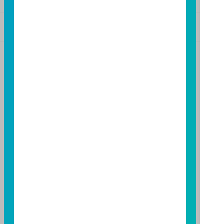
基金警語
+
【富邦投信獨立經營管理】
基金經金管會核准或同意生效，惟不表示絕無風險。基
金經理公司以往之經理績效不保證基金之最低投資收
益；基金經理公司除盡善良管理人之注意義務外，不負
責本基金之盈虧，亦不保證最低之收益，投資人申購前
應詳閱基金公開說明書。本公司及各銷售機構備有簡式
公開說明書或公開說明書，歡迎索取；投資人亦可連結
至
富邦投信網頁
或
公開資訊觀測站
查詢。有關本基金運
用限制及投資風險之揭露請詳見本基金公開說明書。投
資人申購本基金係持有基金受益憑證，而非本文提及之
投資資產或標的。
基金經金管會核准，惟不表示本基金絕無風險。期貨信