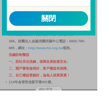
請務必詳閱公開說明書，以了解短線交易規定及相關費
用。
因金融服務業所提供之金融商品或服務所生紛爭之處理
關閉
及申訴之管道：投資人就金融消費爭議事件應先向經理
公司提出申訴，投資人不接受處理結果者，得向金融消
費爭議處理機構申請評議。本公司客服專線 0800-070-
388。財團法人金融消費評議中心電話：0800-789-
885，網址：
http://www.foi.org.tw
查詢。
洗錢防制警語
一、防杜非法洗錢，保障自身財產安全。
二、開戶審查做得好，客戶權益有保障。
三、自己權益要顧好，淪為人頭累累累！
114年金管投信新字第001號。
網站導覽
客戶資料共享管理隱私權政策
洗錢防制宣導