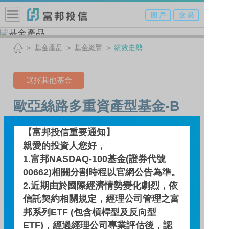
開 戶
交 易
基金產品
基金總覽
績效走勢
選擇其他基金
歐亞絲路多重資產型基金-B
類型（人民幣）
【富邦投信重要通知】
(本基金有相當比重投資於非
親愛的投資人您好，
1.富邦NASDAQ-100基金(證券代號
投資等級之高風險債券且配
00662)相關分割時程以官網公告為準。
息來源可能為本金)
2.近期由於國際經濟情勢變化劇烈，依
信託契約相關規定，經理公司管理之富
邦系列ETF (包含槓桿型及反向型
績效走勢
ETF)，經過經理公司專業評估後，認