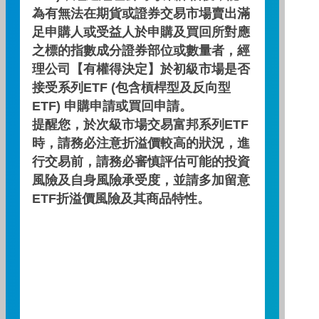
為有無法在期貨或證券交易市場賣出滿
足申購人或受益人於申購及買回所對應
績效走勢圖
之標的指數成分證券部位或數量者，經
理公司【有權得決定】於初級市場是否
績效區間
接受系列ETF (包含槓桿型及反向型
ETF) 申購申請或買回申請。
提醒您，於次級市場交易富邦系列ETF
時，請務必注意折溢價較高的狀況，進
行交易前，請務必審慎評估可能的投資
期間：2026/04/30 ～ 2026/07/31
風險及自身風險承受度，並請多加留意
ETF折溢價風險及其商品特性。
累積績效(%)
40
35
30