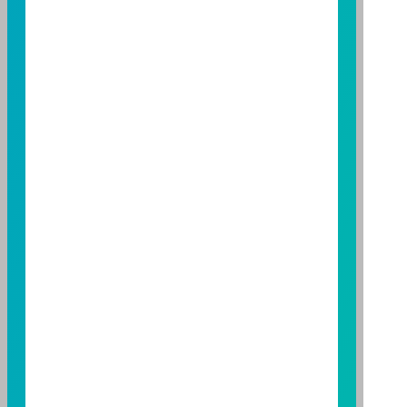
託事業以往之經理績效不保證基金之最低投資收益；本
期貨信託事業除盡善良管理人之注意義務外，不負責本
基金之盈虧，亦不保證最低之收益；本文提及之經濟走
勢預測不必然代表本基金之績效；本基金之投資風險及
有關基金應負擔之費用已揭露於基金之公開說明書，投
資人申購前應詳閱基金公開說明書。本公司及各銷售機
構備有簡式公開說明書或公開說明書，歡迎索取；投資
人亦可連結至
富邦投信網頁
、
公開資訊觀測站
或
基金資
訊觀測站
查詢。
基金並無受存款保險、保險安定基金或其他相關保障機
制之保障，投資基金最大可能損失為全部投資金額。
為
避免因受益人短線交易頻繁，造成基金管理及交易成本
增加，進而損及基金長期持有之受益人之權益，並稀釋
基金之獲利，本基金不歡迎受益人進行短線交易，即日
起若受益人進行短線交易，本公司得保留限制短線交易
之受益人再次申購基金並收取相關費用之權利，申購前