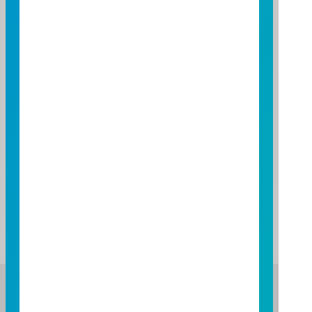
基金績效
期間
期間
三個月
六個月
一年
基金報酬率(%)
基金報酬率(%)
1.40
23.60
72.15
資料來源：投信投顧公會委託台大教授評比資料，富邦投信
整理。
資料日期：2026/07/31
註：基金表現與標的指數表現之差異比較，請詳閱基金公開
說明書之基金運用狀況。
富邦證券投資信託股份有限公司
服務專線：0800-070-388