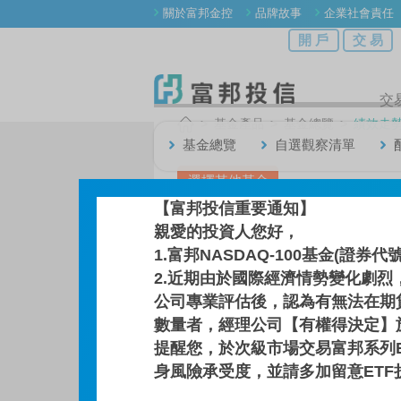
關於富邦金控
品牌故事
企業社會責任
開 戶
交 易
交
基金產品
基金總覽
績效走
基金總覽
自選觀察清單
選擇其他基金
【富邦投信重要通知】
日本東証基金
親愛的投資人您好，
1.富邦NASDAQ-100基金(證券
(本基金採匯率避險)
2.近期由於國際經濟情勢變化劇烈
證券代號：00645 證券簡稱：
公司專業評估後，認為有無法在期
數量者，經理公司【有權得決定】於
提醒您，於次級市場交易富邦系列
基金檔案
淨值
身風險承受度，並請多加留意ET