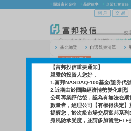
關於富邦金控
品牌故事
企業社會責任
開 戶
交 易
交
基金產品
基金總覽
績效走
基金總覽
自選觀察清單
選擇其他基金
【富邦投信重要通知】
恒生國企單日反向一
親愛的投資人您好，
1.富邦NASDAQ-100基金(證券
證券代號：00666R 證券簡稱
2.近期由於國際經濟情勢變化劇烈
公司專業評估後，認為有無法在期
基金檔案
淨值
數量者，經理公司【有權得決定】於
提醒您，於次級市場交易富邦系列
身風險承受度，並請多加留意ET
績效走勢圖