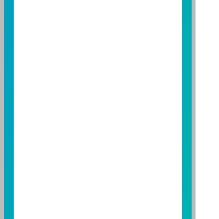
基金經金管會核准或同意生效，惟不表示絕無風險。基
金經理公司以往之經理績效不保證基金之最低投資收
益；基金經理公司除盡善良管理人之注意義務外，不負
責本基金之盈虧，亦不保證最低之收益，投資人申購前
應詳閱基金公開說明書。本公司及各銷售機構備有簡式
公開說明書或公開說明書，歡迎索取；投資人亦可連結
至
富邦投信網頁
或
公開資訊觀測站
查詢。有關本基金運
用限制及投資風險之揭露請詳見本基金公開說明書。投
資人申購本基金係持有基金受益憑證，而非本文提及之
投資資產或標的。
基金經金管會核准，惟不表示本基金絕無風險。期貨信
託事業以往之經理績效不保證基金之最低投資收益；本
期貨信託事業除盡善良管理人之注意義務外，不負責本
基金之盈虧，亦不保證最低之收益；本文提及之經濟走
勢預測不必然代表本基金之績效；本基金之投資風險及
有關基金應負擔之費用已揭露於基金之公開說明書，投