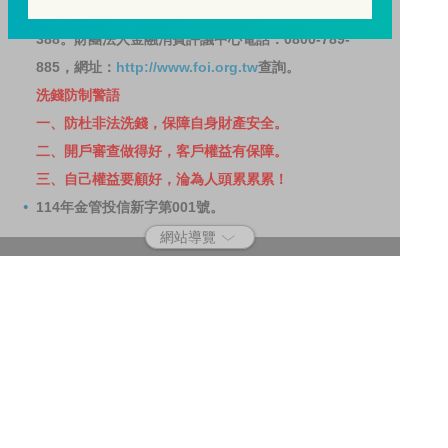
費爭議處理機構申請評議。本公司客服專線 0800-070-
388。財團法人金融消費評議中心電話：0800-789-
885，網址：
http://www.foi.org.tw
查詢。
洗錢防制警語
一、防杜非法洗錢，保障自身財產安全。
二、開戶審查做得好，客戶權益有保障。
三、自己權益要顧好，淪為人頭累累累！
114年金管投信新字第001號。
網站導覽
客戶資料共享管理隱私權政策
洗錢防制宣導
消費者保護
Fubon.com網站個人資料保護告知聲明
投資人資訊安全說明