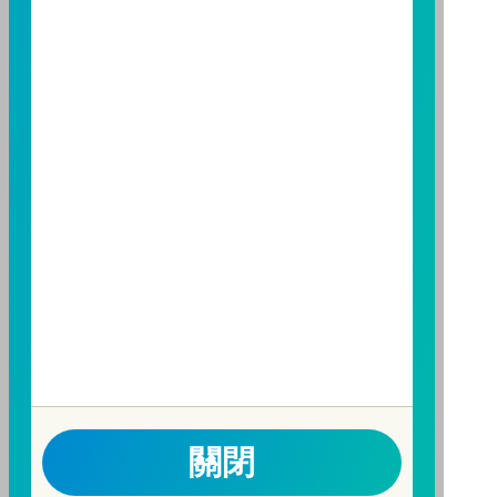
資人申購前應詳閱基金公開說明書。本公司及各銷售機
構備有簡式公開說明書或公開說明書，歡迎索取；投資
人亦可連結至
富邦投信網頁
、
公開資訊觀測站
或
基金資
訊觀測站
查詢。
基金並無受存款保險、保險安定基金或其他相關保障機
制之保障，投資基金最大可能損失為全部投資金額。
為
避免因受益人短線交易頻繁，造成基金管理及交易成本
增加，進而損及基金長期持有之受益人之權益，並稀釋
基金之獲利，本基金不歡迎受益人進行短線交易，即日
起若受益人進行短線交易，本公司得保留限制短線交易
之受益人再次申購基金並收取相關費用之權利，申購前
請務必詳閱公開說明書，以了解短線交易規定及相關費
用。
因金融服務業所提供之金融商品或服務所生紛爭之處理
及申訴之管道：投資人就金融消費爭議事件應先向經理
關閉
公司提出申訴，投資人不接受處理結果者，得向金融消