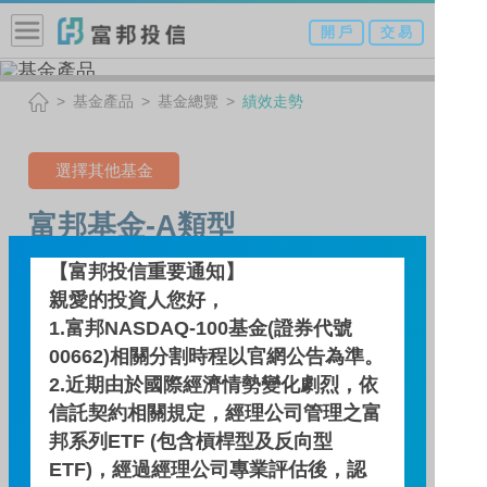
開 戶
交 易
基金產品
基金總覽
績效走勢
選擇其他基金
富邦基金-A類型
【富邦投信重要通知】
親愛的投資人您好，
績效走勢
1.富邦NASDAQ-100基金(證券代號
00662)相關分割時程以官網公告為準。
績效走勢圖
2.近期由於國際經濟情勢變化劇烈，依
信託契約相關規定，經理公司管理之富
邦系列ETF (包含槓桿型及反向型
績效區間
ETF)，經過經理公司專業評估後，認