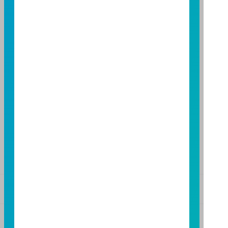
台北市敦化南路一段108號8樓
TEL：(02)8771-6688
FAX：(02)8771-6788
台中分公司
台中市柳川西路二段196號7樓
TEL：(04)2220-7166
FAX：(04)2220-7128
高雄分公司
高雄市民族二路95號3樓
TEL：(07)238-4577
FAX：(07)236-4571
基金警語
+
【富邦投信獨立經營管理】