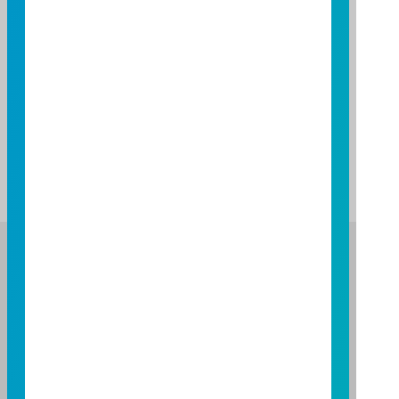
基金報酬率(%)
基金報酬率(%)
-20.64
25.71
105.27
126.96
資料來源：投信投顧公會委託台大教授評比資料，富邦投信
整理。
資料日期：2026/07/31
註：基金表現與標的指數表現之差異比較，請詳閱基金公開
說明書之基金運用狀況。
富邦證券投資信託股份有限公司
服務專線：0800-070-388
營業人：富邦證券投資信託股份有限公司
營利事業統一編號：86384949
114 年金管投信新字第 001 號
台北總公司