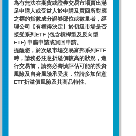
為有無法在期貨或證券交易市場賣出滿
足申購人或受益人於申購及買回所對應
之標的指數成分證券部位或數量者，經
理公司【有權得決定】於初級市場是否
期間：2026/04/30 ～ 2026/07/31
接受系列ETF (包含槓桿型及反向型
ETF) 申購申請或買回申請。
累積績效(%)
提醒您，於次級市場交易富邦系列ETF
15
時，請務必注意折溢價較高的狀況，進
行交易前，請務必審慎評估可能的投資
10
風險及自身風險承受度，並請多加留意
ETF折溢價風險及其商品特性。
5
0
-5
-10