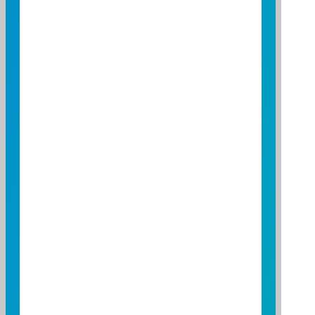
-15
-20
-25
-30
2026/05/01
2026/06/01
2026/07/01
資料來源：投信投顧公會委託台大教授評比資料
資料日期：2026/04/30 ~ 2026/07/31
基金績效
三個
六個
期間
期間
一年
月
月