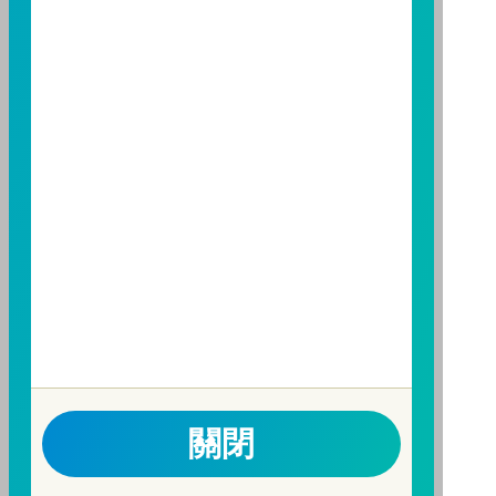
構備有簡式公開說明書或公開說明書，歡迎索取；投資
人亦可連結至
富邦投信網頁
、
公開資訊觀測站
或
基金資
訊觀測站
查詢。
基金並無受存款保險、保險安定基金或其他相關保障機
制之保障，投資基金最大可能損失為全部投資金額。
為
避免因受益人短線交易頻繁，造成基金管理及交易成本
增加，進而損及基金長期持有之受益人之權益，並稀釋
基金之獲利，本基金不歡迎受益人進行短線交易，即日
起若受益人進行短線交易，本公司得保留限制短線交易
之受益人再次申購基金並收取相關費用之權利，申購前
請務必詳閱公開說明書，以了解短線交易規定及相關費
用。
因金融服務業所提供之金融商品或服務所生紛爭之處理
及申訴之管道：投資人就金融消費爭議事件應先向經理
關閉
公司提出申訴，投資人不接受處理結果者，得向金融消
費爭議處理機構申請評議。本公司客服專線 0800-070-