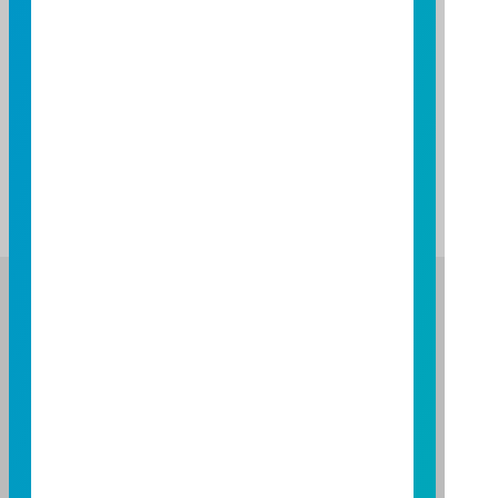
基金報酬率(%)
基金報酬率(%)
0.39
0.76
1.50
資料來源：投信投顧公會委託台大教授評比資料，富邦投信
整理。
資料日期：2026/07/31
註：基金表現與標的指數表現之差異比較，請詳閱基金公開
說明書之基金運用狀況。
富邦證券投資信託股份有限公司
服務專線：0800-070-388
營業人：富邦證券投資信託股份有限公司
營利事業統一編號：86384949
114 年金管投信新字第 001 號
台北總公司
台北市敦化南路一段108號8樓