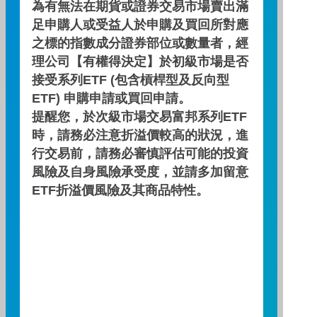
為有無法在期貨或證券交易市場賣出滿
足申購人或受益人於申購及買回所對應
之標的指數成分證券部位或數量者，經
理公司【有權得決定】於初級市場是否
期間：2026/04/30 ～ 2026/07/31
接受系列ETF (包含槓桿型及反向型
ETF) 申購申請或買回申請。
提醒您，於次級市場交易富邦系列ETF
累積績效(%)
0.40
時，請務必注意折溢價較高的狀況，進
行交易前，請務必審慎評估可能的投資
0.35
風險及自身風險承受度，並請多加留意
ETF折溢價風險及其商品特性。
0.30
0.25
0.20
0.15