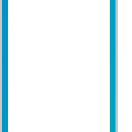
0.10
0.05
0.00
2026/05/01
2026/06/01
2026/07/01
資料來源：投信投顧公會委託台大教授評比資料
資料日期：2026/04/30 ~ 2026/07/31
基金績效
期間
期間
三個月
六個月
一年