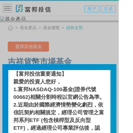
開 戶
交 易
基金產品
基金總覽
績效走勢
選擇其他基金
吉祥貨幣市場基金
【富邦投信重要通知】
親愛的投資人您好，
績效走勢
1.富邦NASDAQ-100基金(證券代號
00662)相關分割時程以官網公告為準。
績效走勢圖
2.近期由於國際經濟情勢變化劇烈，依
信託契約相關規定，經理公司管理之富
邦系列ETF (包含槓桿型及反向型
績效區間
ETF)，經過經理公司專業評估後，認