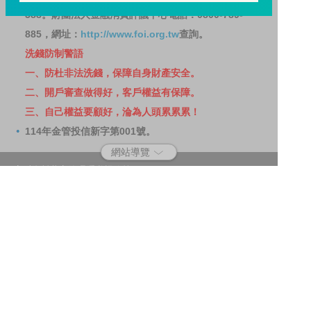
388。財團法人金融消費評議中心電話：0800-789-
885，網址：
http://www.foi.org.tw
查詢。
洗錢防制警語
一、防杜非法洗錢，保障自身財產安全。
二、開戶審查做得好，客戶權益有保障。
三、自己權益要顧好，淪為人頭累累累！
114年金管投信新字第001號。
網站導覽
客戶資料共享管理隱私權政策
洗錢防制宣導
消費者保護
Fubon.com網站個人資料保護告知聲明
投資人資訊安全說明