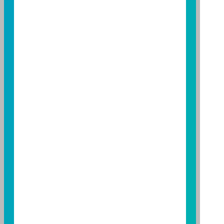
金經理公司以往之經理績效不保證基金之最低投資收
益；基金經理公司除盡善良管理人之注意義務外，不負
責本基金之盈虧，亦不保證最低之收益，投資人申購前
應詳閱基金公開說明書。本公司及各銷售機構備有簡式
公開說明書或公開說明書，歡迎索取；投資人亦可連結
至
富邦投信網頁
或
公開資訊觀測站
查詢。有關本基金運
用限制及投資風險之揭露請詳見本基金公開說明書。投
資人申購本基金係持有基金受益憑證，而非本文提及之
投資資產或標的。
基金經金管會核准，惟不表示本基金絕無風險。期貨信
託事業以往之經理績效不保證基金之最低投資收益；本
期貨信託事業除盡善良管理人之注意義務外，不負責本
基金之盈虧，亦不保證最低之收益；本文提及之經濟走
勢預測不必然代表本基金之績效；本基金之投資風險及
有關基金應負擔之費用已揭露於基金之公開說明書，投
資人申購前應詳閱基金公開說明書。本公司及各銷售機