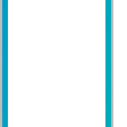
TEL：(02)8771-6688
FAX：(02)8771-6788
台中分公司
台中市柳川西路二段196號7樓
TEL：(04)2220-7166
FAX：(04)2220-7128
高雄分公司
高雄市民族二路95號3樓
TEL：(07)238-4577
FAX：(07)236-4571
基金警語
+
【富邦投信獨立經營管理】
基金經金管會核准或同意生效，惟不表示絕無風險。基