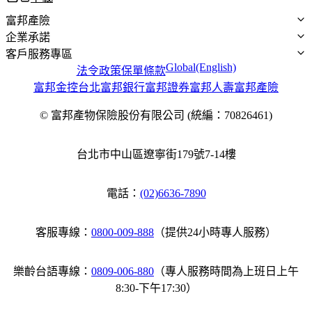
富邦產險
企業承諾
公司概況
客戶服務專區
最新消息
企業永續
Global(English)
法令政策
保單條款
公開資訊
金融大回饋
富邦小管家
富邦金控
台北富邦銀行
富邦證券
富邦人壽
富邦產險
LINE CALL
人才招募
金融友善服務
服務據點總覽
服務據點
公平待客
© 富邦產物保險股份有限公司 (統編：70826461)
我要留言
微型保險商品
多元申訴管道
台北市中山區遼寧街179號7-14樓
電話：
(02)6636-7890
客服專線：
0800-009-888
（提供24小時專人服務）
樂齡台語專線：
0809-006-880
（專人服務時間為上班日上午
8:30-下午17:30）