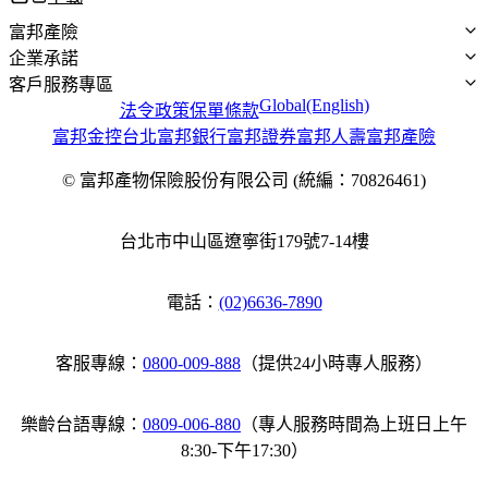
富邦產險
企業承諾
公司概況
客戶服務專區
最新消息
企業永續
Global(English)
法令政策
保單條款
公開資訊
金融大回饋
富邦小管家
富邦金控
台北富邦銀行
富邦證券
富邦人壽
富邦產險
LINE CALL
人才招募
金融友善服務
服務據點總覽
服務據點
公平待客
© 富邦產物保險股份有限公司 (統編：70826461)
我要留言
微型保險商品
多元申訴管道
台北市中山區遼寧街179號7-14樓
電話：
(02)6636-7890
客服專線：
0800-009-888
（提供24小時專人服務）
樂齡台語專線：
0809-006-880
（專人服務時間為上班日上午
8:30-下午17:30）