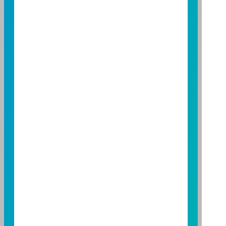
基金警語
+
【富邦投信獨立經營管理】
基金經金管會核准或同意生效，惟不表示絕無風險。基
金經理公司以往之經理績效不保證基金之最低投資收
益；基金經理公司除盡善良管理人之注意義務外，不負
責本基金之盈虧，亦不保證最低之收益，投資人申購前
應詳閱基金公開說明書。本公司及各銷售機構備有簡式
公開說明書或公開說明書，歡迎索取；投資人亦可連結
至
富邦投信網頁
或
公開資訊觀測站
查詢。有關本基金運
用限制及投資風險之揭露請詳見本基金公開說明書。投
資人申購本基金係持有基金受益憑證，而非本文提及之
投資資產或標的。
基金經金管會核准，惟不表示本基金絕無風險。期貨信
託事業以往之經理績效不保證基金之最低投資收益；本