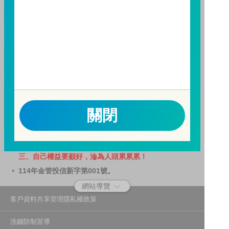
用。
因金融服務業所提供之金融商品或服務所生紛爭之處理
及申訴之管道：投資人就金融消費爭議事件應先向經理
公司提出申訴，投資人不接受處理結果者，得向金融消
費爭議處理機構申請評議。本公司客服專線 0800-070-
388。財團法人金融消費評議中心電話：0800-789-
885，網址：
http://www.foi.org.tw
查詢。
關閉
洗錢防制警語
一、防杜非法洗錢，保障自身財產安全。
二、開戶審查做得好，客戶權益有保障。
三、自己權益要顧好，淪為人頭累累累！
114年金管投信新字第001號。
網站導覽
客戶資料共享管理隱私權政策
洗錢防制宣導