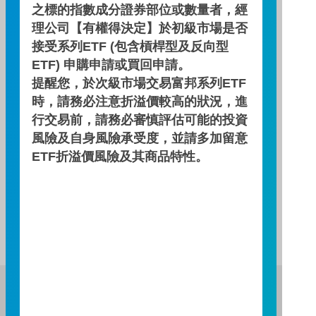
之標的指數成分證券部位或數量者，經
簡式公開說明書
理公司【有權得決定】於初級市場是否
接受系列ETF (包含槓桿型及反向型
ETF) 申購申請或買回申請。
投資月報
提醒您，於次級市場交易富邦系列ETF
時，請務必注意折溢價較高的狀況，進
行交易前，請務必審慎評估可能的投資
風險及自身風險承受度，並請多加留意
契約重要內容及相關風險揭露
ETF折溢價風險及其商品特性。
近五年度費用率及報酬率
富邦證券投資信託股份有限公司
服務專線：0800-070-388