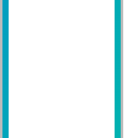
期貨信託事業除盡善良管理人之注意義務外，不負責本
基金之盈虧，亦不保證最低之收益；本文提及之經濟走
勢預測不必然代表本基金之績效；本基金之投資風險及
有關基金應負擔之費用已揭露於基金之公開說明書，投
資人申購前應詳閱基金公開說明書。本公司及各銷售機
構備有簡式公開說明書或公開說明書，歡迎索取；投資
人亦可連結至
富邦投信網頁
、
公開資訊觀測站
或
基金資
訊觀測站
查詢。
基金並無受存款保險、保險安定基金或其他相關保障機
制之保障，投資基金最大可能損失為全部投資金額。
為
避免因受益人短線交易頻繁，造成基金管理及交易成本
增加，進而損及基金長期持有之受益人之權益，並稀釋
基金之獲利，本基金不歡迎受益人進行短線交易，即日
起若受益人進行短線交易，本公司得保留限制短線交易
之受益人再次申購基金並收取相關費用之權利，申購前
請務必詳閱公開說明書，以了解短線交易規定及相關費