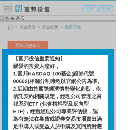
開 戶
交 易
基金產品
基金總覽
檔案下載
選擇其他基金
【富邦投信重要通知】
全球投資等級債券基金-R類
親愛的投資人您好，
型（新臺幣）
1.富邦NASDAQ-100基金(證券代號
00662)相關分割時程以官網公告為準。
2.近期由於國際經濟情勢變化劇烈，依
檔案下載
信託契約相關規定，經理公司管理之富
邦系列ETF (包含槓桿型及反向型
ETF)，經過經理公司專業評估後，認
公開說明書
為有無法在期貨或證券交易市場賣出滿
足申購人或受益人於申購及買回所對應