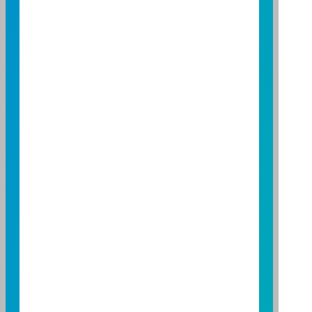
營業人：富邦證券投資信託股份有限公司
營利事業統一編號：86384949
114 年金管投信新字第 001 號
台北總公司
台北市敦化南路一段108號8樓
TEL：(02)8771-6688
FAX：(02)8771-6788
台中分公司
台中市柳川西路二段196號7樓
TEL：(04)2220-7166
FAX：(04)2220-7128
高雄分公司
高雄市民族二路95號3樓
TEL：(07)238-4577
FAX：(07)236-4571