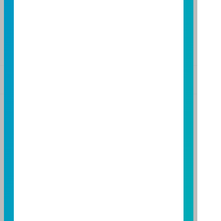
高雄分公司
高雄市民族二路95號3樓
TEL：(07)238-4577
FAX：(07)236-4571
基金警語
+
【富邦投信獨立經營管理】
基金經金管會核准或同意生效，惟不表示絕無風險。基
金經理公司以往之經理績效不保證基金之最低投資收
益；基金經理公司除盡善良管理人之注意義務外，不負
責本基金之盈虧，亦不保證最低之收益，投資人申購前
應詳閱基金公開說明書。本公司及各銷售機構備有簡式
公開說明書或公開說明書，歡迎索取；投資人亦可連結
至
富邦投信網頁
或
公開資訊觀測站
查詢。有關本基金運
用限制及投資風險之揭露請詳見本基金公開說明書。投