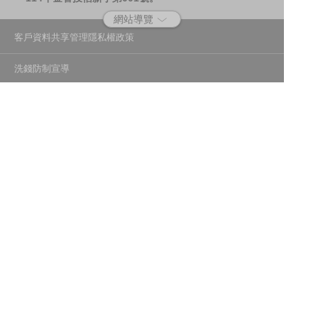
網站導覽
客戶資料共享管理隱私權政策
洗錢防制宣導
消費者保護
Fubon.com網站個人資料保護告知聲明
投資人資訊安全說明
隱私權聲明
個人資料保護法應告知投資人事項
富邦證券投資信託股份有限公司
建議瀏覽器版本：最新版本 Chrome、Firefox、Safari、Edge