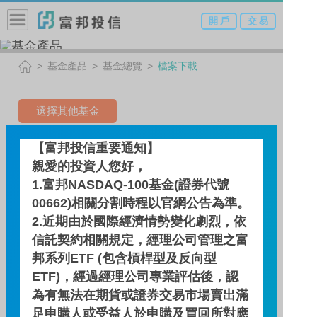
開 戶
交 易
基金產品
基金總覽
檔案下載
選擇其他基金
台美雙星多重資產基金-NA類
【富邦投信重要通知】
親愛的投資人您好，
型（人民幣）
1.富邦NASDAQ-100基金(證券代號
(本基金有相當比重投資於非
00662)相關分割時程以官網公告為準。
2.近期由於國際經濟情勢變化劇烈，依
投資等級之高風險債券且配
信託契約相關規定，經理公司管理之富
息來源可能為本金)
邦系列ETF (包含槓桿型及反向型
ETF)，經過經理公司專業評估後，認
為有無法在期貨或證券交易市場賣出滿
檔案下載
足申購人或受益人於申購及買回所對應