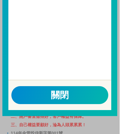
基金之獲利，本基金不歡迎受益人進行短線交易，即日
起若受益人進行短線交易，本公司得保留限制短線交易
之受益人再次申購基金並收取相關費用之權利，申購前
請務必詳閱公開說明書，以了解短線交易規定及相關費
用。
因金融服務業所提供之金融商品或服務所生紛爭之處理
及申訴之管道：投資人就金融消費爭議事件應先向經理
公司提出申訴，投資人不接受處理結果者，得向金融消
費爭議處理機構申請評議。本公司客服專線 0800-070-
388。財團法人金融消費評議中心電話：0800-789-
885，網址：
http://www.foi.org.tw
查詢。
關閉
洗錢防制警語
一、防杜非法洗錢，保障自身財產安全。
二、開戶審查做得好，客戶權益有保障。
三、自己權益要顧好，淪為人頭累累累！
114年金管投信新字第001號。