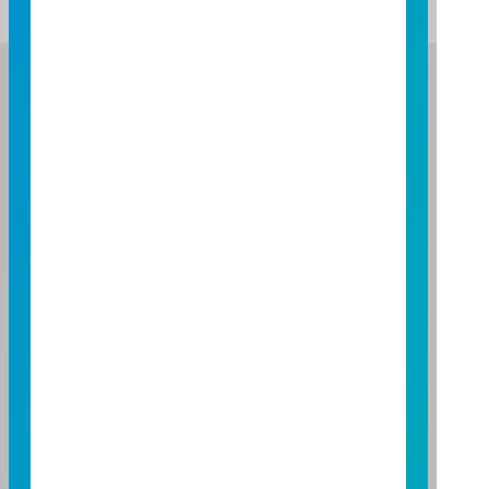
富邦證券投資信託股份有限公司
服務專線：0800-070-388
營業人：富邦證券投資信託股份有限公司
營利事業統一編號：86384949
114 年金管投信新字第 001 號
台北總公司
台北市敦化南路一段108號8樓
TEL：(02)8771-6688
FAX：(02)8771-6788
台中分公司
台中市柳川西路二段196號7樓
TEL：(04)2220-7166
FAX：(04)2220-7128