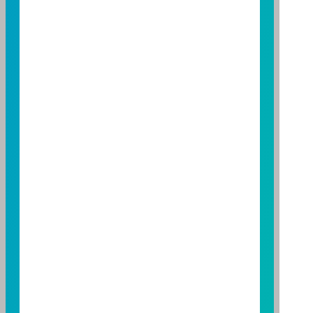
資人申購本基金係持有基金受益憑證，而非本文提及之
投資資產或標的。
基金經金管會核准，惟不表示本基金絕無風險。期貨信
託事業以往之經理績效不保證基金之最低投資收益；本
期貨信託事業除盡善良管理人之注意義務外，不負責本
基金之盈虧，亦不保證最低之收益；本文提及之經濟走
勢預測不必然代表本基金之績效；本基金之投資風險及
有關基金應負擔之費用已揭露於基金之公開說明書，投
資人申購前應詳閱基金公開說明書。本公司及各銷售機
構備有簡式公開說明書或公開說明書，歡迎索取；投資
人亦可連結至
富邦投信網頁
、
公開資訊觀測站
或
基金資
訊觀測站
查詢。
基金並無受存款保險、保險安定基金或其他相關保障機
制之保障，投資基金最大可能損失為全部投資金額。
為
避免因受益人短線交易頻繁，造成基金管理及交易成本
增加，進而損及基金長期持有之受益人之權益，並稀釋