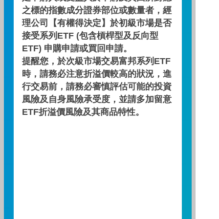
之標的指數成分證券部位或數量者，經
理公司【有權得決定】於初級市場是否
公開說明書
接受系列ETF (包含槓桿型及反向型
ETF) 申購申請或買回申請。
提醒您，於次級市場交易富邦系列ETF
簡式公開說明書
時，請務必注意折溢價較高的狀況，進
行交易前，請務必審慎評估可能的投資
風險及自身風險承受度，並請多加留意
投資月報
ETF折溢價風險及其商品特性。
契約重要內容及相關風險揭露
近五年度費用率及報酬率