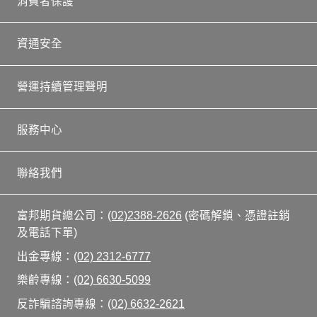
消費者保護
取消線上開戶額度限制申請
聯絡我們
CME訂戶聲明書
共同行銷隱私權聲明
換匯流程
最新公告
常見問題
洗錢防制專區
資料變更流程
富邦投顧
富邦科技保代
客戶交易額度申請
共同行銷
新式外來人口統一證號注意事項
資通安全
媒體報導
自然人洗防調查-登入驗證
國內國外保證金互轉
可抵繳標的查詢
國外交易所規則
期貨網路下單同IP聲明書簽署
富邦金控創投
常見Q&A
台北富邦銀行
客戶投資風險屬性評估問卷
富邦人壽
營運持續管理聲明
F1風險預告書
台灣期交所結算價
可交割債券轉換因子表
違反國外交易所規則裁罰案
盤後交易時段對交易人風險警示服務申請書
富邦產險
交易平台
權益數試算
富邦證券
服務中心
交易軟體-全部交易軟體
個股期(權)契約調整公告
國外交易所裁罰公告
CME訂戶聲明書
共同行銷隱私權聲明
交易軟體-行動裝置APP
自然人洗防調查-登入驗證
聯絡我們
網站隱私權聲明
交易軟體-電腦裝置
F1風險預告書
富邦期貨總公司：
(02)2388-2626
(密碼解鎖、憑證註銷
程式交易專區
及電話下單)
新一代API
出金專線：
(02) 2312-6777
樂齡專線：
(02) 6630-5099
交易資訊
反詐騙諮詢專線：
(02) 6632-2621