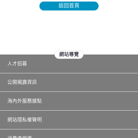
返回首頁
關於我們
表單下載
新一代API
商品行事曆
熱門時事
期顧加值服務
富邦GoWin
開戶流程
取消線上開戶額度限制申請
富邦期貨STARWIN
富邦成員
共同行銷
各國年度例假日
程式交易
會員服務
會員專區
公司簡介
資料變更流程
客戶交易額度申請
策略組合包
期顧商品月報
網站導覽
富邦人壽
富邦人壽 (香港)
富邦金控
常見Q&A
交易所公告
最新課程
商品專區
宣導專區
新式外來人口統一證號注意事項
期貨網路下單同IP聲明書簽署
台北富邦銀行
期顧研究報告
期顧課程表
期顧契約預覽
開戶須知與流程
富邦期貨簡介
人才招募
客戶服務
富邦人壽 (越南)
台北富邦銀行
關於富邦金控
品牌故事
結算業務
永續發展
客戶投資風險屬性評估問卷
富邦人壽
趨勢贏家指標
育成中心
期顧契約預覽(字體放大版)
槓桿業務開戶
商品規格
營業內容
金融友善服務專區
憑證管理
富邦銀行 (香港)
大陸富邦華一銀行
公開揭露資訊
企業社會責任
投資人關係
密碼管理
富邦產險
大陸富邦財險
風控作業須知
反詐騙專區
盤後交易時段對交易人風險警示服務申請書
富邦產險
入金流程
線上簽署期顧約
入金與出金流程
組織架構與執掌
公司治理
海內外服務據點
公司治理
新聞中心
開戶專區
富邦產險 (越南)
富邦證券
訂閱中心
開戶須知
有價證券抵繳資訊
公平待客專區
權益數試算
富邦證券
出金流程
綁定富邦期貨LINE OA
風險控管
公司沿革
政策宣導
網站隱私權聲明
富邦證券 (香港)
富邦投信
電子化(線上)開戶
線上簽署
電子報訂閱
富邦基金 (香港)
富邦期貨
開戶流程
表單下載