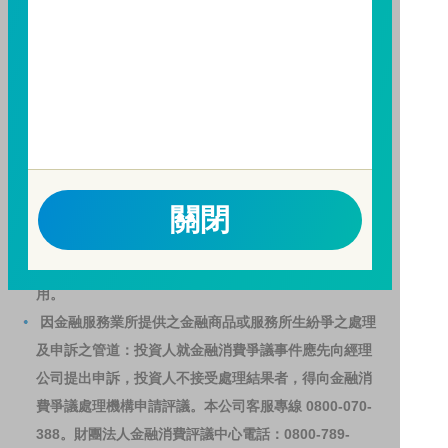
人亦可連結至
富邦投信網頁
、
公開資訊觀測站
或
基金資
訊觀測站
查詢。
基金並無受存款保險、保險安定基金或其他相關保障機
制之保障，投資基金最大可能損失為全部投資金額。
為
避免因受益人短線交易頻繁，造成基金管理及交易成本
增加，進而損及基金長期持有之受益人之權益，並稀釋
基金之獲利，本基金不歡迎受益人進行短線交易，即日
起若受益人進行短線交易，本公司得保留限制短線交易
關閉
之受益人再次申購基金並收取相關費用之權利，申購前
請務必詳閱公開說明書，以了解短線交易規定及相關費
用。
因金融服務業所提供之金融商品或服務所生紛爭之處理
及申訴之管道：投資人就金融消費爭議事件應先向經理
公司提出申訴，投資人不接受處理結果者，得向金融消
費爭議處理機構申請評議。本公司客服專線 0800-070-
388。財團法人金融消費評議中心電話：0800-789-