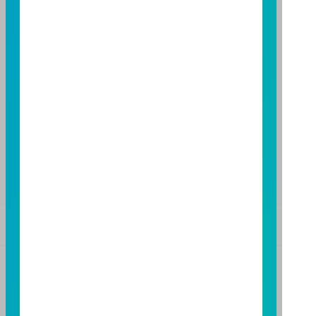
FAX：(02)8771-6788
台中分公司
台中市柳川西路二段196號7樓
TEL：(04)2220-7166
FAX：(04)2220-7128
高雄分公司
高雄市民族二路95號3樓
TEL：(07)238-4577
FAX：(07)236-4571
基金警語
+
【富邦投信獨立經營管理】
基金經金管會核准或同意生效，惟不表示絕無風險。基
金經理公司以往之經理績效不保證基金之最低投資收