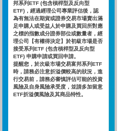
邦系列ETF (包含槓桿型及反向型
3分鐘便知全球房市
ETF)，經過經理公司專業評估後，認
為有無法在期貨或證券交易市場賣出滿
不出門就知天下事！來來來~影音看起來，跟
足申購人或受益人於申購及買回所對應
著專業經理人，3分鐘了解最新全球房市狀
況！
之標的指數成分證券部位或數量者，經
理公司【有權得決定】於初級市場是否
主講人：蘇筱婷
接受系列ETF (包含槓桿型及反向型
日期 : 2023/07/04
ETF) 申購申請或買回申請。
影片長度：
提醒您，於次級市場交易富邦系列ETF
時，請務必注意折溢價較高的狀況，進
行交易前，請務必審慎評估可能的投資
下一則
看更多
風險及自身風險承受度，並請多加留意
ETF折溢價風險及其商品特性。
相關影片推薦