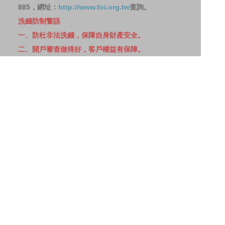
885，網址：
http://www.foi.org.tw
查詢。
洗錢防制警語
一、防杜非法洗錢，保障自身財產安全。
二、開戶審查做得好，客戶權益有保障。
三、自己權益要顧好，淪為人頭累累累！
114年金管投信新字第001號。
網站導覽
客戶資料共享管理隱私權政策
洗錢防制宣導
消費者保護
Fubon.com網站個人資料保護告知聲明
投資人資訊安全說明
隱私權聲明