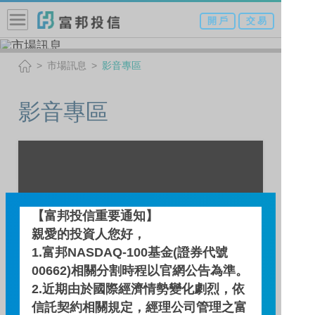
開 戶
交 易
市場訊息
影音專區
影音專區
【富邦投信重要通知】
親愛的投資人您好，
1.富邦NASDAQ-100基金(證券代號
00662)相關分割時程以官網公告為準。
2.近期由於國際經濟情勢變化劇烈，依
信託契約相關規定，經理公司管理之富