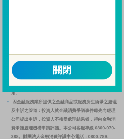
人亦可連結至
富邦投信網頁
、
公開資訊觀測站
或
基金資
訊觀測站
查詢。
基金並無受存款保險、保險安定基金或其他相關保障機
制之保障，投資基金最大可能損失為全部投資金額。
為
避免因受益人短線交易頻繁，造成基金管理及交易成本
增加，進而損及基金長期持有之受益人之權益，並稀釋
基金之獲利，本基金不歡迎受益人進行短線交易，即日
起若受益人進行短線交易，本公司得保留限制短線交易
關閉
之受益人再次申購基金並收取相關費用之權利，申購前
請務必詳閱公開說明書，以了解短線交易規定及相關費
用。
因金融服務業所提供之金融商品或服務所生紛爭之處理
及申訴之管道：投資人就金融消費爭議事件應先向經理
公司提出申訴，投資人不接受處理結果者，得向金融消
費爭議處理機構申請評議。本公司客服專線 0800-070-
388。財團法人金融消費評議中心電話：0800-789-