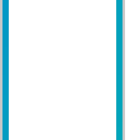
立即播放
2026/07/06
買NASDAQ別只看台積電、輝
達!鎖定「關鍵指標」，趁勢掌
握00662低檔加碼時機!
NASDAQ怎麼買?專家帶你鎖定「關鍵指標」，觀