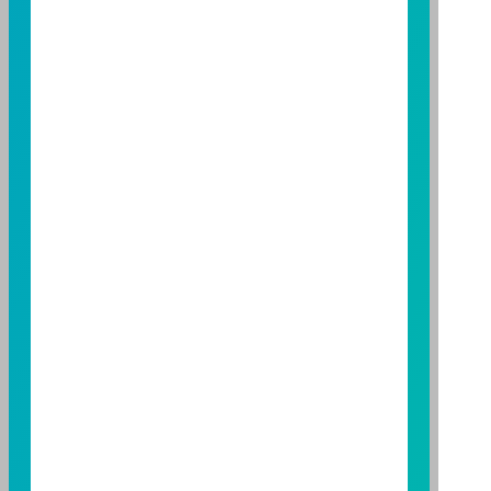
益；基金經理公司除盡善良管理人之注意義務外，不負
責本基金之盈虧，亦不保證最低之收益，投資人申購前
應詳閱基金公開說明書。本公司及各銷售機構備有簡式
公開說明書或公開說明書，歡迎索取；投資人亦可連結
至
富邦投信網頁
或
公開資訊觀測站
查詢。有關本基金運
用限制及投資風險之揭露請詳見本基金公開說明書。投
資人申購本基金係持有基金受益憑證，而非本文提及之
投資資產或標的。
基金經金管會核准，惟不表示本基金絕無風險。期貨信
託事業以往之經理績效不保證基金之最低投資收益；本
期貨信託事業除盡善良管理人之注意義務外，不負責本
基金之盈虧，亦不保證最低之收益；本文提及之經濟走
勢預測不必然代表本基金之績效；本基金之投資風險及
有關基金應負擔之費用已揭露於基金之公開說明書，投
資人申購前應詳閱基金公開說明書。本公司及各銷售機
構備有簡式公開說明書或公開說明書，歡迎索取；投資