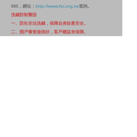
885，網址：
http://www.foi.org.tw
查詢。
洗錢防制警語
一、防杜非法洗錢，保障自身財產安全。
二、開戶審查做得好，客戶權益有保障。
三、自己權益要顧好，淪為人頭累累累！
114年金管投信新字第001號。
網站導覽
客戶資料共享管理隱私權政策
洗錢防制宣導
消費者保護
Fubon.com網站個人資料保護告知聲明
投資人資訊安全說明
隱私權聲明