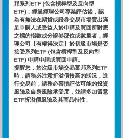
邦系列ETF (包含槓桿型及反向型
龍Time投資 展望2024
ETF)，經過經理公司專業評估後，認
為有無法在期貨或證券交易市場賣出滿
新年到~2024 該買什麼?！掌握龍年理財先機
足申購人或受益人於申購及買回所對應
就趁現在!
之標的指數成分證券部位或數量者，經
主講人：徐翊達 投資策
理公司【有權得決定】於初級市場是否
略師
接受系列ETF (包含槓桿型及反向型
日期 : 2024/01/16
ETF) 申購申請或買回申請。
影片長度：
提醒您，於次級市場交易富邦系列ETF
時，請務必注意折溢價較高的狀況，進
行交易前，請務必審慎評估可能的投資
下一則
看更多
風險及自身風險承受度，並請多加留意
ETF折溢價風險及其商品特性。
相關影片推薦