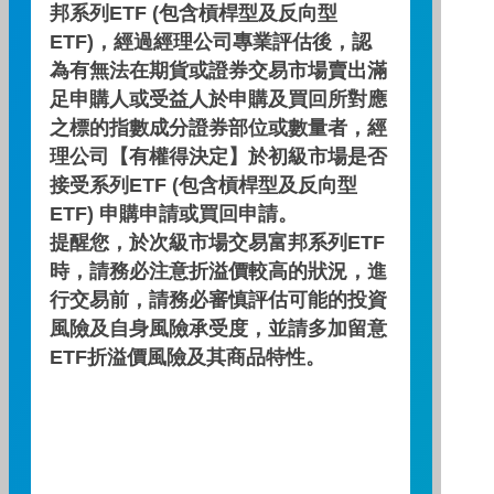
邦系列ETF (包含槓桿型及反向型
00740B富邦全球投等債，超狂
ETF)，經過經理公司專業評估後，認
優勢搶先看！
為有無法在期貨或證券交易市場賣出滿
足申購人或受益人於申購及買回所對應
投資也要龍轉乾坤，新春轉運就選00740B，
之標的指數成分證券部位或數量者，經
超狂優勢搶先看~
理公司【有權得決定】於初級市場是否
主講人：黎邕墉 經理人
接受系列ETF (包含槓桿型及反向型
日期 : 2024/01/25
ETF) 申購申請或買回申請。
影片長度：
提醒您，於次級市場交易富邦系列ETF
時，請務必注意折溢價較高的狀況，進
行交易前，請務必審慎評估可能的投資
下一則
看更多
風險及自身風險承受度，並請多加留意
ETF折溢價風險及其商品特性。
相關影片推薦