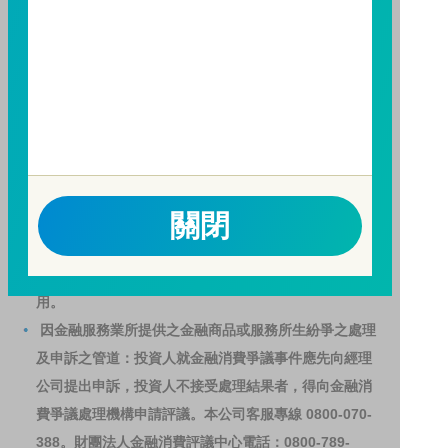
人亦可連結至
富邦投信網頁
、
公開資訊觀測站
或
基金資
訊觀測站
查詢。
基金並無受存款保險、保險安定基金或其他相關保障機
制之保障，投資基金最大可能損失為全部投資金額。
為
避免因受益人短線交易頻繁，造成基金管理及交易成本
增加，進而損及基金長期持有之受益人之權益，並稀釋
基金之獲利，本基金不歡迎受益人進行短線交易，即日
關閉
起若受益人進行短線交易，本公司得保留限制短線交易
之受益人再次申購基金並收取相關費用之權利，申購前
請務必詳閱公開說明書，以了解短線交易規定及相關費
用。
因金融服務業所提供之金融商品或服務所生紛爭之處理
及申訴之管道：投資人就金融消費爭議事件應先向經理
公司提出申訴，投資人不接受處理結果者，得向金融消
費爭議處理機構申請評議。本公司客服專線 0800-070-
388。財團法人金融消費評議中心電話：0800-789-