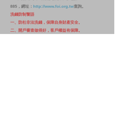
885，網址：
http://www.foi.org.tw
查詢。
洗錢防制警語
一、防杜非法洗錢，保障自身財產安全。
二、開戶審查做得好，客戶權益有保障。
三、自己權益要顧好，淪為人頭累累累！
114年金管投信新字第001號。
網站導覽
客戶資料共享管理隱私權政策
洗錢防制宣導
消費者保護
Fubon.com網站個人資料保護告知聲明
投資人資訊安全說明
隱私權聲明