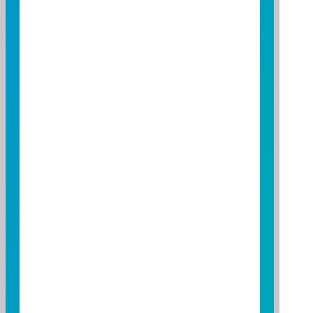
立即播放
2026/07/06
買NASDAQ別只看台積電、輝
達!鎖定「關鍵指標」，趁勢掌
握00662低檔加碼時機!
NASDAQ怎麼買?專家帶你鎖定「關鍵指標」，觀