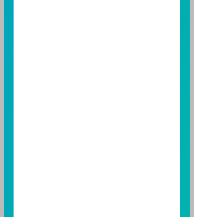
益；基金經理公司除盡善良管理人之注意義務外，不負
責本基金之盈虧，亦不保證最低之收益，投資人申購前
應詳閱基金公開說明書。本公司及各銷售機構備有簡式
公開說明書或公開說明書，歡迎索取；投資人亦可連結
至
富邦投信網頁
或
公開資訊觀測站
查詢。有關本基金運
用限制及投資風險之揭露請詳見本基金公開說明書。投
資人申購本基金係持有基金受益憑證，而非本文提及之
投資資產或標的。
基金經金管會核准，惟不表示本基金絕無風險。期貨信
託事業以往之經理績效不保證基金之最低投資收益；本
期貨信託事業除盡善良管理人之注意義務外，不負責本
基金之盈虧，亦不保證最低之收益；本文提及之經濟走
勢預測不必然代表本基金之績效；本基金之投資風險及
有關基金應負擔之費用已揭露於基金之公開說明書，投
資人申購前應詳閱基金公開說明書。本公司及各銷售機
構備有簡式公開說明書或公開說明書，歡迎索取；投資