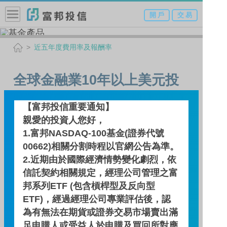
開 戶
交 易
近五年度費用率及報酬率
全球金融業10年以上美元投
等債券ETF基金
【富邦投信重要通知】
證券代號：00785B 證券簡稱：富邦金融投等
親愛的投資人您好，
債
1.富邦NASDAQ-100基金(證券代號
00662)相關分割時程以官網公告為準。
近五年度費用率及報酬率
2.近期由於國際經濟情勢變化劇烈，依
信託契約相關規定，經理公司管理之富
年度
費用率(%)
報酬率(%)
邦系列ETF (包含槓桿型及反向型
ETF)，經過經理公司專業評估後，認
2025
0.29
4.4644
為有無法在期貨或證券交易市場賣出滿
足申購人或受益人於申購及買回所對應