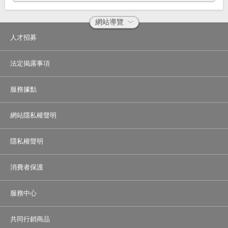
網站導覽
人才招募
精選商品
法定揭露事項
好康活動推薦
服務據點
關於我們
網站隱私權聲明
個資聲明
隱私權聲明
人才招募
消費者保護
專業達人團隊
服務中心
健康財富達人
共同行銷商品
身家財產達人