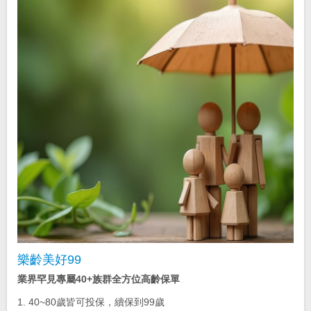
樂齡美好99
業界罕見專屬40+族群全方位高齡保單
1. 40~80歲皆可投保，續保到99歲