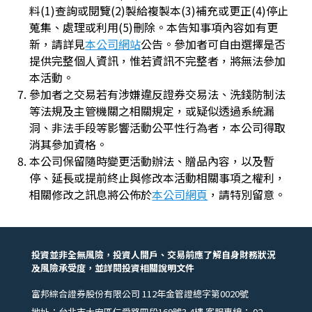
料(1)查詢或閱覽(2)製給複製本(3)補充或更正(4)停止
蒐集、處理或利用(5)刪除。本告知事項內容如有更
新，請詳見
本公司網站
公告。參加者可自由選擇是否
提供完整個人資訊，惟若資訊不完整者，將無法參加
本活動。
參加者之交易若有涉嫌違反證券交易法、洗錢防制法
等法規及主管機關之相關規定，或疑似透過系統漏
洞、非法手段等影響活動公平性行為者，本公司得取
消其參加資格。
本公司保留隨時變更活動辦法、贈品內容，以及暫
停、延長或提前終止與修改本活動相關事項之權利，
相關修改之訊息將公佈於
本公司網頁
，請特別留意。
投資並非全無風險，投資人開戶、交易前應了解自身財務狀況
及風險承受度，並詳閱投資相關說明文件
富邦綜合證券股份有限公司 112年金管證總字第0020號
地址：台北市大安區仁愛路四段169號3,4樓 客服專線：
02-