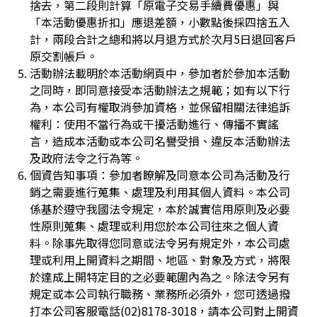
捨去，第二段則計算「原電子交易手續費優惠」與
「本活動優惠折扣」應退差額，小數點後採四捨五入
計，兩段合計之總和將以月退方式於次月5日退回客戶
原交割帳戶。
活動辦法載明於本活動網頁中，參加者於參加本活動
之同時，即同意接受本活動辦法之規範；如有以下行
為，本公司有權取消參加資格，並保留相關法律追訴
權利：使用不當行為或干擾活動進行、傳播不實謠
言，造成本活動或本公司名譽受損、違反本活動辦法
及政府法令之行為等。
個資告知事項：參加者瞭解及同意本公司為活動及行
銷之需要進行蒐集、處理及利用其個人資料。本公司
係基於遵守我國法令規定，本於誠實信用原則及必要
性原則蒐集、處理或利用您於本公司往來之個人資
料。除事先取得您同意或法令另有規定外，本公司處
理或利用上開資料之期間、地區、對象及方式，將限
於達成上開特定目的之必要範圍內為之。除法令另有
規定或本公司執行職務、業務所必須外，您可透過撥
打本公司客服電話(02)8178-3018，請本公司對上開資