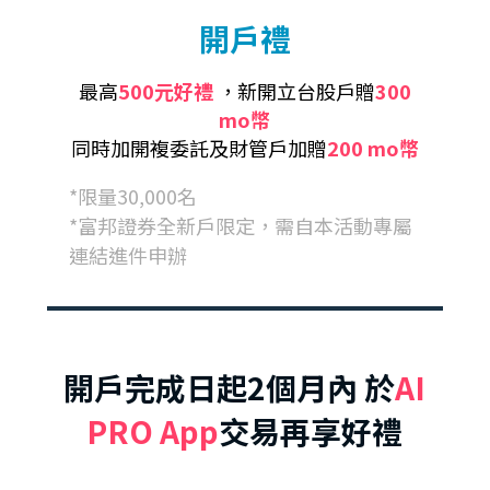
開戶禮
最高
500元好禮
，新開立台股戶贈
300
mo幣
同時加開複委託及財管戶加贈
200 mo幣
*限量30,000名
*富邦證券全新戶限定，需自本活動專屬
連結進件申辦
開戶完成日起2個月內 於
AI
PRO App
交易再享好禮