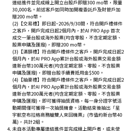
連結進件並完成線上開立台股戶即贈300 mo幣，限量
30,000名。前述客戶如同時加開複委託戶及財管戶加
贈200 mo幣。
(2)【交易禮】即日起~2026/9/30間，符合開戶禮條件
之客戶，開戶完成日起2個月內，於AI PRO App 首次
成交一筆台股或海外股票(均含零股，不含定期定額、
股票申購及匯撥)，即贈200 mo幣。
(3)【滿額禮】符合開戶禮條件之客戶，開戶完成日起2
個月內，於AI PRO App累計台股或海外股票交易金額
達新台幣100萬元者(均含定期定額、零股，不含股票
申購及匯撥)，即贈台股手續費抵用金$500。
(4)【抽豪禮】符合開戶禮條件之客戶，開戶完成日起2
個月內，於AI PRO App累計台股或海外股票交易金額
達新台幣200萬元者(均含定期定額、零股，不含股票
申購及匯撥)，即可獲得抽獎資格，每一身分證字號活
動期間僅可獲得一次抽獎機會。活動結束後抽出「星
宇航空布拉格商務艙雙人來回機票」(市值約新台幣40
萬)，共計2組。
未自本活動專屬連結進件並完成線上開戶者，或未使