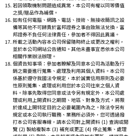
若因領取機制問題造成異常，本公司有權以同等價值
之獎/贈品作為補償。
如有任何電腦、網路、電話、技術、無接收簡訊之設
備等其他不可歸責於富邦證券之事由致無法兌換，富
邦證券不負任何法律責任，參加者不得因此異議。
所載之活動內容本公司保留隨時終止或更改之權利，
並於本公司網站公告通知。其他未盡事宜悉依本公司
相關作業辦法辦理。
個資告知事項：參加者瞭解及同意本公司為活動及行
銷之需要進行蒐集、處理及利用其個人資料。本公司
係基於遵守我國法令規定，本於誠實信用原則及必要
性原則蒐集、處理或利用您於本公司往來之個人資
料。除事先取得您同意或法令另有規定外，本公司處
理或利用上開資料之期間、地區、對象及方式，將限
於達成上開特定目的之必要範圍內為之。除法令另有
規定或本公司執行職務、業務所必須外，您可透過撥
打本公司客服專線，請本公司對上開資料 (1) 查詢或閱
覽 (2) 製給複製本 (3) 補充或更正 (4) 停止蒐集、處理