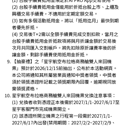
(2) 台股手續費抵用金僅能用於折抵台股上市、上櫃及
興櫃交易手續費，不適用於定期定額交易。
(3) 如有多個活動抵用金，將以「抵用迄月」最快到期
者優先折抵。
(4) 交易後T+2需以全額手續費完成交割扣款，當月之
台股手續費抵用金折抵款項將與月折讓金額於交易後
次月共同匯入交割帳戶。將先扣除原折讓費率後的折
讓金額，剩餘手續費使用抵用金折抵。
【抽豪禮】之「星宇航空布拉格商務艙雙人來回機
票」預計於2026/12/15前抽出，公布於本活動網頁。
本公司將通知其所屬營業員通知中獎者領獎，中獎者
須於領獎憑證所記載之領獎期限內回覆，逾期視同放
棄領獎資格。
星宇航空布拉格商務艙雙人來回機票兌換注意事項：
(1) 兌換者收到憑證正本後需於2027/1/1-2027/6/17至
星宇客服門市完成機票開立。
(2) 該憑證所開立機票之行程第一段需於2027/1/1-
2027/6/17內出發(禁用期間：2027/2/2~2027/2/9、