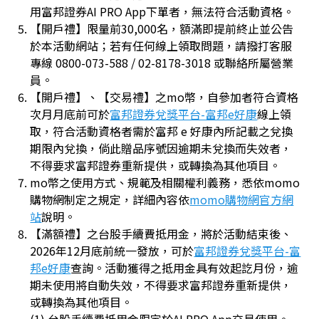
用富邦證券AI PRO App下單者，無法符合活動資格。
【開戶禮】限量前30,000名，額滿即提前終止並公告
於本活動網站；若有任何線上領取問題，請撥打客服
專線 0800-073-588 / 02-8178-3018 或聯絡所屬營業
員。
【開戶禮】、【交易禮】之mo幣，自參加者符合資格
次月月底前可於
富邦證券兌獎平台-富邦e好康
線上領
取，符合活動資格者需於富邦 e 好康內所記載之兌換
期限內兌換，倘此贈品序號因逾期未兌換而失效者，
不得要求富邦證券重新提供，或轉換為其他項目。
mo幣之使用方式、規範及相關權利義務，悉依momo
購物網制定之規定，詳細內容依
momo購物網官方網
站
說明。
【滿額禮】之台股手續費抵用金，將於活動結束後、
2026年12月底前統一發放，可於
富邦證券兌獎平台-富
邦e好康
查詢。活動獲得之抵用金具有效起訖月份，逾
期未使用將自動失效，不得要求富邦證券重新提供，
或轉換為其他項目。
(1) 台股手續費抵用金限定於AI PRO App交易使用。