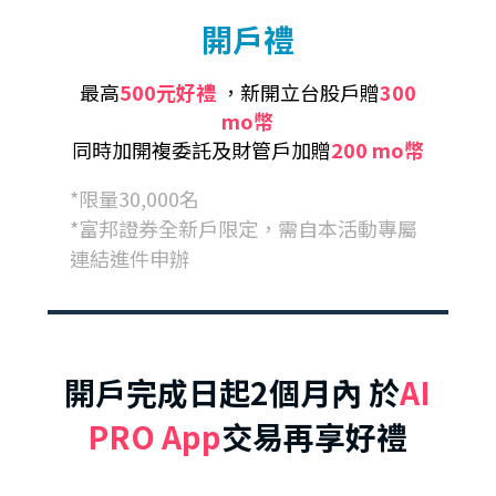
開戶禮
最高
500元好禮
，新開立台股戶贈
300
mo幣
同時加開複委託及財管戶加贈
200 mo幣
*限量30,000名
*富邦證券全新戶限定，需自本活動專屬
連結進件申辦
開戶完成日起2個月內 於
AI
PRO App
交易再享好禮