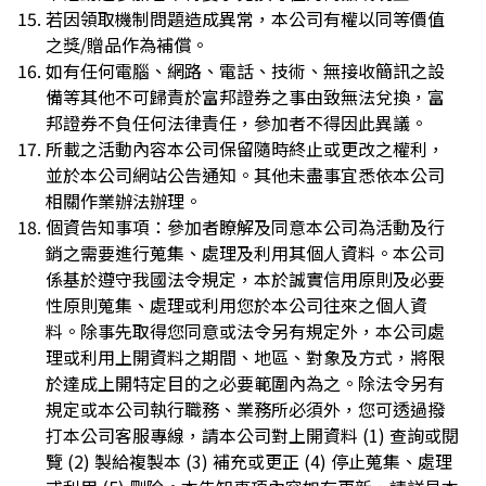
若因領取機制問題造成異常，本公司有權以同等價值
之獎/贈品作為補償。
如有任何電腦、網路、電話、技術、無接收簡訊之設
備等其他不可歸責於富邦證券之事由致無法兌換，富
邦證券不負任何法律責任，參加者不得因此異議。
所載之活動內容本公司保留隨時終止或更改之權利，
並於本公司網站公告通知。其他未盡事宜悉依本公司
相關作業辦法辦理。
個資告知事項：參加者瞭解及同意本公司為活動及行
銷之需要進行蒐集、處理及利用其個人資料。本公司
係基於遵守我國法令規定，本於誠實信用原則及必要
性原則蒐集、處理或利用您於本公司往來之個人資
料。除事先取得您同意或法令另有規定外，本公司處
理或利用上開資料之期間、地區、對象及方式，將限
於達成上開特定目的之必要範圍內為之。除法令另有
規定或本公司執行職務、業務所必須外，您可透過撥
打本公司客服專線，請本公司對上開資料 (1) 查詢或閱
覽 (2) 製給複製本 (3) 補充或更正 (4) 停止蒐集、處理