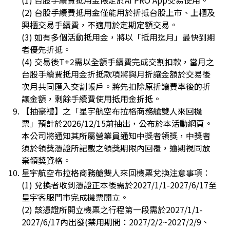
(2) 台股手續費抵用金僅能用於折抵台股上市、上櫃及
興櫃交易手續費，不適用於定期定額交易。
(3) 如有多個活動抵用金，將以「抵用迄月」最快到期
者優先折抵。
(4) 交易後T+2需以全額手續費完成交割扣款，當月之
台股手續費抵用金折抵款項將與月折讓金額於交易後
次月共同匯入交割帳戶。將先扣除原折讓費率後的折
讓金額，剩餘手續費使用抵用金折抵。
【抽豪禮】之「星宇航空布拉格商務艙雙人來回機
票」預計於2026/12/15前抽出，公布於本活動網頁。
本公司將通知其所屬營業員通知中獎者領獎，中獎者
須於領獎憑證所記載之領獎期限內回覆，逾期視同放
棄領獎資格。
星宇航空布拉格商務艙雙人來回機票兌換注意事項：
(1) 兌換者收到憑證正本後需於2027/1/1-2027/6/17至
星宇客服門市完成機票開立。
(2) 該憑證所開立機票之行程第一段需於2027/1/1-
2027/6/17內出發(禁用期間：2027/2/2~2027/2/9、