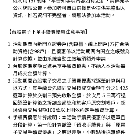
或利用 (5) 刪除。本告知事項內容如有更新，請詳見本
公司網站公告。參加者可自由選擇是否提供完整個人
資訊，惟若資訊不完整者，將無法參加本活動。
【台股電子下單手續費優惠注意事項】
活動期間內新開立證券戶(含臨櫃、線上開戶)方符合活
動資格(含98戶)，且優惠係以活動期間內開立之帳號為
計算依據，並由系統自動生效無須額外申請。
台股定期定額買進另享手續費優惠，不納入本活動每
月成交金額計算。
活動期間台股電子交易之手續費優惠採逐筆計算與月
退方式，其手續費先隨同交易按成交金額千分之1.425
逐筆計算於交割日預先收取全額，於次月 5 日再行退
回逐筆計算後之折讓金額總和於客戶原交割帳戶，超
過優惠交易限額100萬以上則依約定手續費計算。
手續費優惠計算說明：本活動手續費優惠係以逐筆且
分段計算，第一段計算該筆「預收手續費」與「原電
子交易手續費優惠」之應退差額，小數點後採無條件