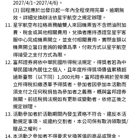
2027/4/1~2027/4/6)。
(3) 回程應於出發日起一年內全程使用完畢，逾期無
效。詳細兌換辦法依星宇航空之規定辦理。
星宇航空布拉格商務艙雙人來回機票皆不含燃油附加
費、稅金或其他相關費用，兌換者應持憑證至星宇客
服中心完成機票開立，並支付相關費用，實際金額以
機票開立當日查詢的報價爲準，付款方式以星宇航空
得接受之支付方式為限。
富邦證券將依中華民國所得稅法規定，得獎者若為中
華民國境內居住之個人，且年度所得獎項價值累積超
過新臺幣（以下同）1,000元時，富邦證券將於翌年開
立所得稅扣繳憑單予得獎者。參加者因參加本活動而
須支付之任何稅捐皆為參加者之義務，概與富邦證券
無關。前述稅捐法規如有更新或變動者，依修正後之
規定辦理。
活動參加者於活動期間內發生資格不符合、違反本活
動規定事項、或違約交割者，本公司保有取消領取獎/
贈品之權利。
本活動之參加者不得要求兌換等值的商品或現金。