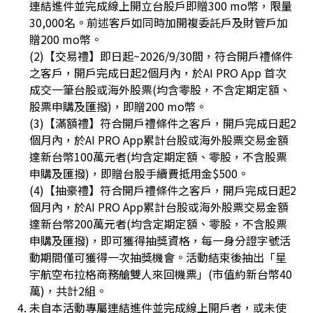
連結進件並完成線上開立台股戶即贈300 mo幣，限量
30,000名。前述客戶如同時加開複委託戶及財管戶加
贈200 mo幣。
(2)【交易禮】即日起~2026/9/30間，符合開戶禮條件
之客戶，開戶完成日起2個月內，於AI PRO App 首次
成交一筆台股或海外股票(均含零股，不含定期定額、
股票申購及匯撥)，即贈200 mo幣。
(3)【滿額禮】符合開戶禮條件之客戶，開戶完成日起2
個月內，於AI PRO App累計台股或海外股票交易金額
達新台幣100萬元者(均含定期定額、零股，不含股票
申購及匯撥)，即贈台股手續費抵用金$500。
(4)【抽豪禮】符合開戶禮條件之客戶，開戶完成日起2
個月內，於AI PRO App累計台股或海外股票交易金額
達新台幣200萬元者(均含定期定額、零股，不含股票
申購及匯撥)，即可獲得抽獎資格，每一身分證字號活
動期間僅可獲得一次抽獎機會。活動結束後抽出「星
宇航空布拉格商務艙雙人來回機票」(市值約新台幣40
萬)，共計2組。
未自本活動專屬連結進件並完成線上開戶者，或未使