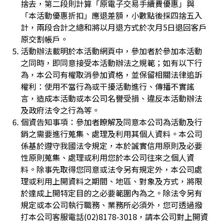
捨去，第二段則計算「原電子交易手續費優惠」與
「本活動優惠折扣」應退差額，小數點後採四捨五入
計，兩段合計之總和將以月退方式於次月5日退回客戶
原交割帳戶。
活動辦法載明於本活動網頁中，參加者於參加本活動
之同時，即同意接受本活動辦法之規範；如有以下行
為，本公司有權取消參加資格，並保留相關法律追訴
權利：使用不當行為或干擾活動進行、傳播不實謠
言，造成本活動或本公司名譽受損、違反本活動辦法
及政府法令之行為等。
個資告知事項：參加者瞭解及同意本公司為活動及行
銷之需要進行蒐集、處理及利用其個人資料。本公司
係基於遵守我國法令規定，本於誠實信用原則及必要
性原則蒐集、處理或利用您於本公司往來之個人資
料。除事先取得您同意或法令另有規定外，本公司處
理或利用上開資料之期間、地區、對象及方式，將限
於達成上開特定目的之必要範圍內為之。除法令另有
規定或本公司執行職務、業務所必須外，您可透過撥
打本公司客服電話(02)8178-3018，請本公司對上開資