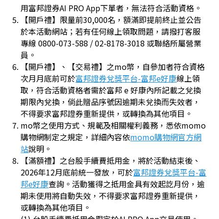
用富邦證券AI PRO App下單者，無法符合活動資格。
【開戶禮】限量前30,000名，額滿即提前終止並公告
於本活動網站；若有任何線上領取問題，請撥打客服
專線 0800-073-588 / 02-8178-3018 或聯絡所屬營業
員。
【開戶禮】、【交易禮】之mo幣，自參加者符合資格
次月月底前可於
富邦證券兌獎平台-富邦e好康
線上領
取，符合活動資格者需於富邦 e 好康內所記載之兌換
期限內兌換，倘此贈品序號因逾期未兌換而失效者，
不得要求富邦證券重新提供，或轉換為其他項目。
mo幣之使用方式、規範及相關權利義務，悉依momo
購物網制定之規定，詳細內容依
momo購物網官方網
站
說明。
【滿額禮】之台股手續費抵用金，將於活動結束後、
2026年12月底前統一發放，可於
富邦證券兌獎平台-富
邦e好康
查詢。活動獲得之抵用金具有效起訖月份，逾
期未使用將自動失效，不得要求富邦證券重新提供，
或轉換為其他項目。
(1) 台股手續費抵用金限定於AI PRO App交易使用。