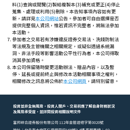
料(1)查詢或閱覽(2)製給複製本(3)補充或更正(4)停止
蒐集、處理或利用(5)刪除。本告知事項內容如有更
新，請詳見
本公司網站
公告。參加者可自由選擇是否
提供完整個人資訊，惟若資訊不完整者，將無法參加
本活動。
參加者之交易若有涉嫌違反證券交易法、洗錢防制法
等法規及主管機關之相關規定，或疑似透過系統漏
洞、非法手段等影響活動公平性行為者，本公司得取
消其參加資格。
本公司保留隨時變更活動辦法、贈品內容，以及暫
停、延長或提前終止與修改本活動相關事項之權利，
相關修改之訊息將公佈於
本公司網頁
，請特別留意。
投資並非全無風險，投資人開戶、交易前應了解自身財務狀況
及風險承受度，並詳閱投資相關說明文件
富邦綜合證券股份有限公司 112年金管證總字第0020號
地址：台北市大安區仁愛路四段169號3,4樓 客服專線：
02-