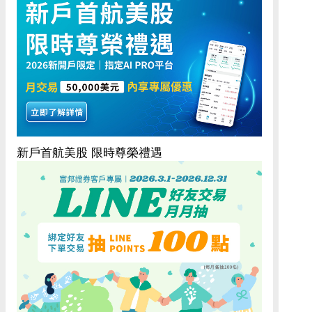
新戶首航美股 限時尊榮禮遇