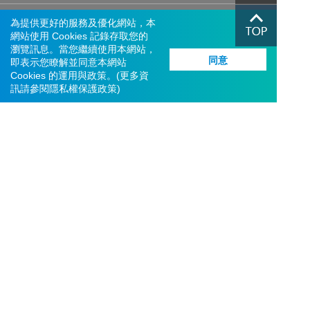
聯絡我們
為提供更好的服務及優化網站，本
網站使用 Cookies 記錄存取您的
瀏覽訊息。當您繼續使用本網站，
機構投資人盡職治理
同意
即表示您瞭解並同意本網站
Cookies 的運用與政策。(更多資
訊請參閱
隱私權保護政策
)
交易系統異常應變措施
營運持續管理聲明
© 富邦綜合證券股份有限公司
統一編號：22957301
服務信箱：
service.sec@fubon.com
客戶服務及客訴專線：0800-073588、(02)8178-3018
網路電話
總公司地址：台北市大安區仁愛路四段169號3、4樓
反詐專線：0800-088268、(02)2515-7527
許可證字號：112年金管證總字第0020號
建議瀏覽器版本：Edge、Chrome、Safari、FireFox 最新版本