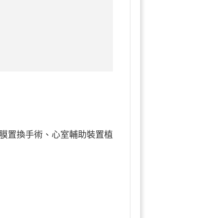
瓣膜置換手術、心室輔助裝置植