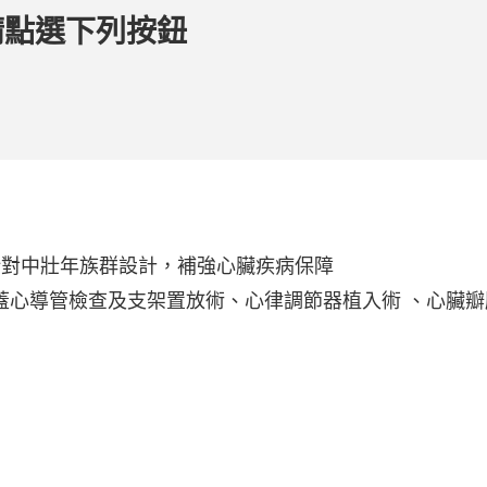
請點選下列按鈕
 針對中壯年族群設計，補強心臟疾病保障
蓋心導管檢查及支架置放術、心律調節器植入術 、心臟