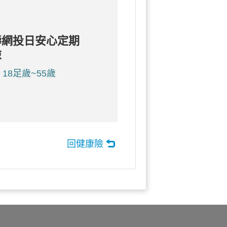
壽網投日安心定期
險
18足歲~55歲
回健康險