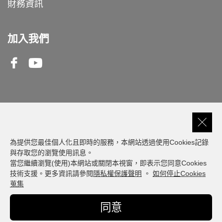
財務資訊
加入我們
Facebook
Youtube
客服專線
0809-000-550
為提供您最佳個人化且即時的服務，本網站透過使用Cookies記錄
與存取您的瀏覽使用訊息。
當您繼續瀏覽(使用)本網站或關閉本視窗，即表示您同意Cookies
建議瀏覽器版本: 最新版本 Chrome、Firefox、
技術支援。更多資訊請參閱
隱私權保護聲明
。
如何停止Cookies
Safari、Edge
蒐集
© Fubon Financial. All Rights Reserved
同意